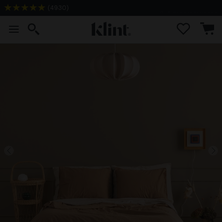
(
4930
)
2-4 dagers levering