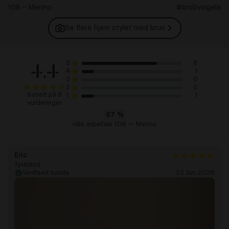
106 – Merino
@brobyingela
Se flere hjem stylet med
brun
4.4
6
5
1
4
0
3
0
2
basert på 8
1
1
vurderinger
87
%
ville anbefale 106 — Merino
Eric
Tyskland
Verifisert kunde
23 Jun 2026