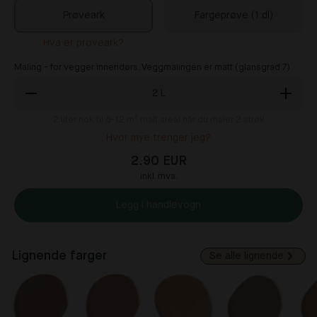
Prøveark
Fargeprøve (1 dl)
Hva er prøveark?
Maling - for vegger innendørs. Veggmalingen er matt (glansgrad 7)
2
L
2
liter nok til 8-12 m² malt areal når du maler 2 strøk
Hvor mye trenger jeg?
2.90 EUR
inkl. mva.
Legg i handlevogn
Lignende farger
Se alle lignende