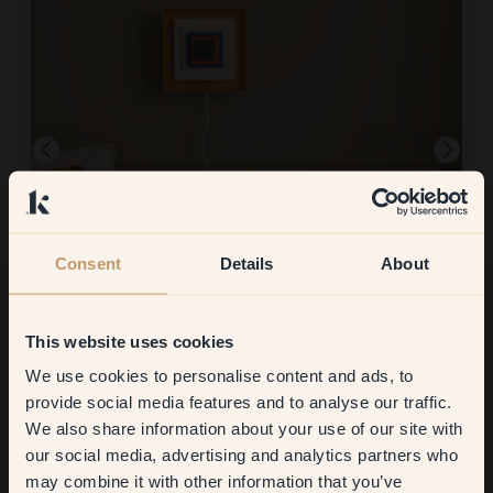
Consent
Details
About
Produktbilde
Å male med:
106 — Merino
This website uses cookies
Lett å jobbe med og veldig god dekning
We use cookies to personalise content and ads, to
Å handle hos Klint:
Get
10%
off your
Enkelt og ukomplisert
provide social media features and to analyse our traffic.
We also share information about your use of our site with
first order
our social media, advertising and analytics partners who
may combine it with other information that you’ve