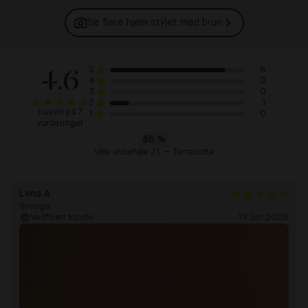
Se flere hjem stylet med
brun
4.6
6
5
0
4
0
3
1
2
basert på 7
0
1
vurderinger
85
%
ville anbefale 21 — Terracotta
Lena A
Sverige
Verifisert kunde
19 Jun 2026