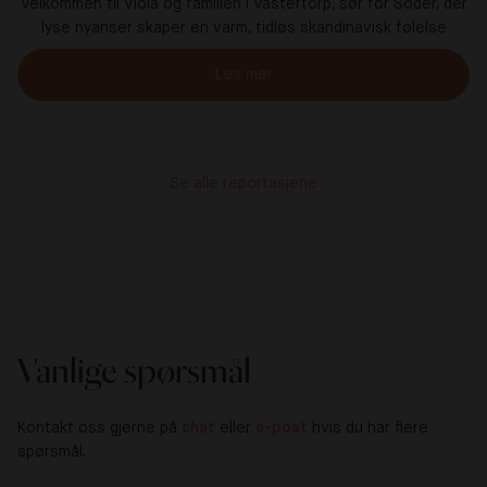
Velkommen til Viola og familien i Västertorp, sør for Söder, der
lyse nyanser skaper en varm, tidløs skandinavisk følelse
Les mer
Se alle reportasjene
Vanlige spørsmål
Kontakt oss gjerne på
chat
eller
e-post
hvis du har flere
spørsmål.