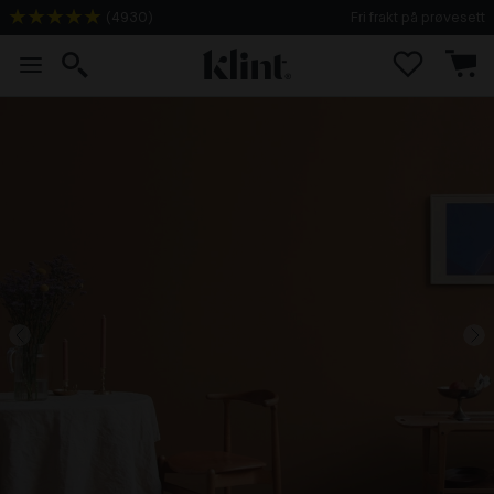
(
4930
)
Fri frakt på prøvesett