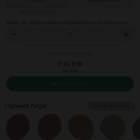
Prøveark
Fargeprøve (1 dl)
Hva er prøveark?
Maling - for vegger innendørs. Veggmalingen er matt (glansgrad 7)
2
L
2
liter nok til 8-12 m² malt areal når du maler 2 strøk
Hvor mye trenger jeg?
2.90 EUR
inkl. mva.
Legg i handlevogn
Lignende farger
Se alle lignende