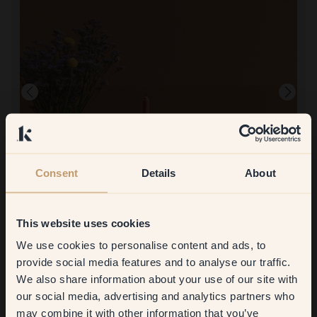
Consent
Details
About
Produktbilde
Å male med:
21 — Terracotta
Det var lett å male. Først trodde jeg at fargen var tynn, men det ble
This website uses cookies
bra! Lett å få det jevnt. Jeg malte tre lag. Jeg har malt veggpanelet
til min campervan. Noen dører skal også males.
We use cookies to personalise content and ads, to
Å handle hos Klint:
Get
10%
off your
provide social media features and to analyse our traffic.
Veldig smidig og hjelpsom! Det er flott å kunne bestille prøvebiter
i forskjellige farger, noe jeg gjorde. Jeg fikk også hjelp på nettet
We also share information about your use of our site with
first order
med forslag til fargevalg. Jeg bestilte treolje. Den kom raskt! Det
our social media, advertising and analytics partners who
ble en fin sterk overflate! Jeg er superfornøyd!
may combine it with other information that you’ve