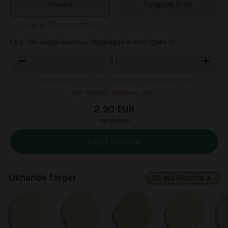
Provark
Färgprov (1 dl)
Vad är våra provark?
Färg - för väggar inomhus. Väggfärgen är matt (glans 7).
2
L
2
liter räcker till 8-12 m² målad yta med två lager färg
Hur mycket behöver jag?
2.90 EUR
inkl. moms
Lägg i varukorg
Liknande färger
Se alla liknande