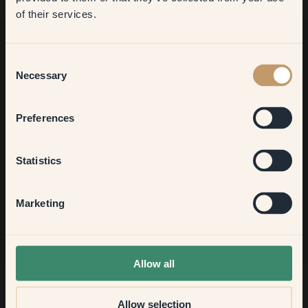
want to transform?
of their services.
Living room
Consent
Vill du få mer inspiration?
Necessary
Selection
Välkommen in i vår inredningsvärld. Få goda råd, inspiration
Bedroom
och 10% rabatt på ett framtida köp.
Preferences
Kitchen & Dining
Statistics
Gå med
Hallway
Marketing
None of the above
Allow all
Allow selection