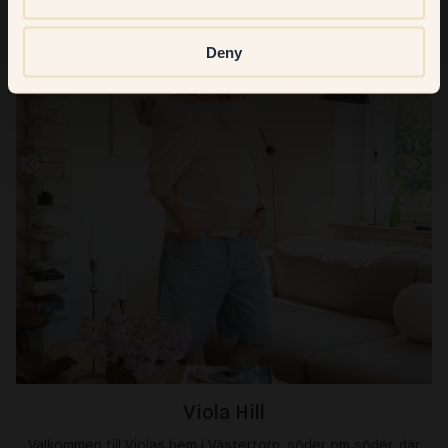
Deny
Viola Hill
Välkommen till Violas hem i Västertorp, söder om söder, där