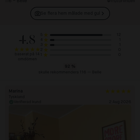
116 – Belle
@frutorvholm
Se flera hem målade med
gul
4.8
12
5
1
4
1
3
0
2
baserat på 14
0
1
omdömen
92
%
skulle rekommendera 116 — Belle
Marina
Tyskland
Verifierad kund
2 Aug 2026