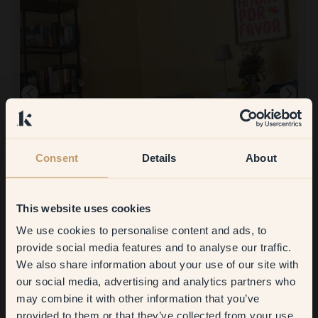
Consent
Details
About
Att måla med:
116 — Belle
This website uses cookies
Verkligen verkligen bra!
We use cookies to personalise content and ads, to
Att handla med Klint:
Get
10%
off your
provide social media features and to analyse our traffic.
Bra men väldigt dyrt på grund av höga fraktkostnader!!
We also share information about your use of our site with
first order
our social media, advertising and analytics partners who
may combine it with other information that you’ve
​But first, which room do you
provided to them or that they’ve collected from your use