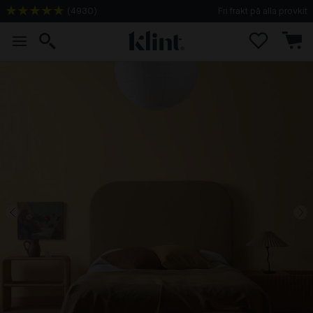
(
4930
)
Fri frakt på alla provkit