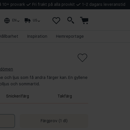
på 10+ provark
Fri frakt på alla provkit
1-2 dagars leveranstid
EN
US
Hållbarhet
Inspiration
Hemreportage
omdömen
me och ljus som få andra färger kan. En gyllene
solljus och sommartid.
Snickerifärg
Takfärg
Färgprov (1 dl)