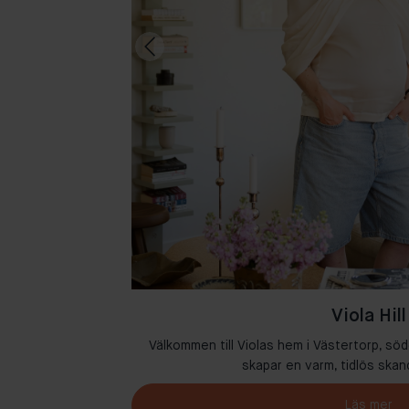
Viola Hill
där kreativitet och
Välkommen till Violas hem i Västertorp, söd
skapar en varm, tidlös skan
Läs mer