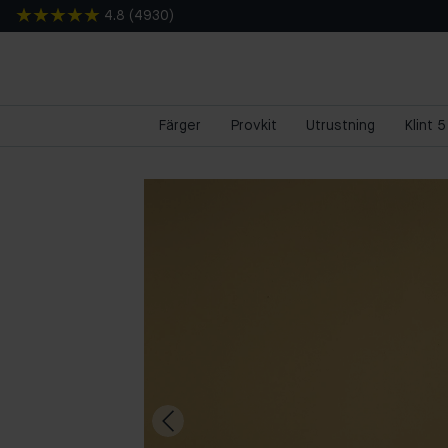
4.8
(
4930
)
Färger
Provkit
Utrustning
Klint 