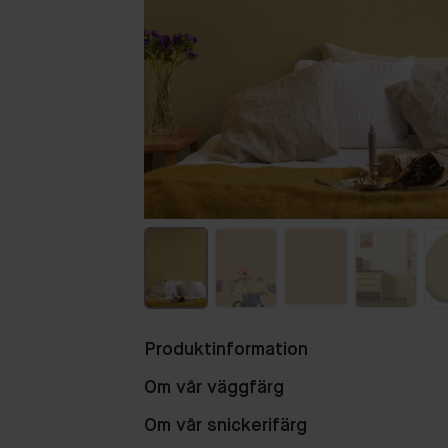
Produktinformation
Om vår väggfärg
Om vår snickerifärg
70
86
69