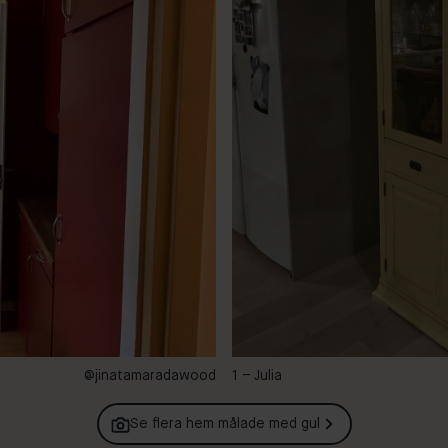
@jinatamaradawood
1 – Julia
Se flera hem målade med
gul