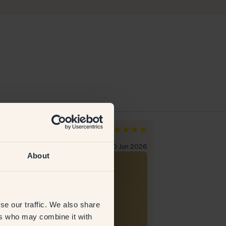
ob Ø
Isabella J
mark
Sverige
erifierad kund
10 Jun 2026
Verifierad kund
About
se our traffic. We also share
ers who may combine it with