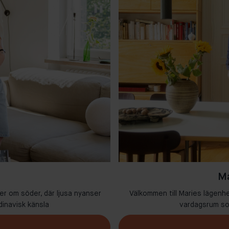
Ma
er om söder, där ljusa nyanser
Välkommen till Maries lägenh
dinavisk känsla
vardagsrum som