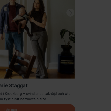
rie Staggat
et i Kreuzberg – svindlande takhöjd och ett
Välkommen ti
 tyst blivit hemmets hjärta
Läs mer