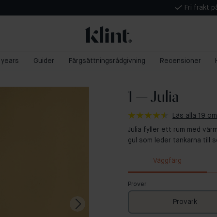
Fri frakt 
5 years
Guider
Färgsättningsrådgivning
Recensioner
1 — Julia
Läs alla 19 
Julia fyller ett rum med vär
gul som leder tankarna till 
Väggfärg
Prover
Provark