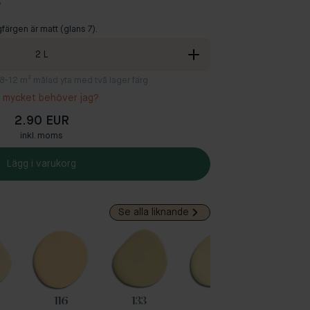
?
färgen är matt (glans 7).
2
L
ll 8-12 m² målad yta med två lager färg
 mycket behöver jag?
2.90 EUR
inkl. moms
Lägg i varukorg
Se alla liknande
116
133
48
82