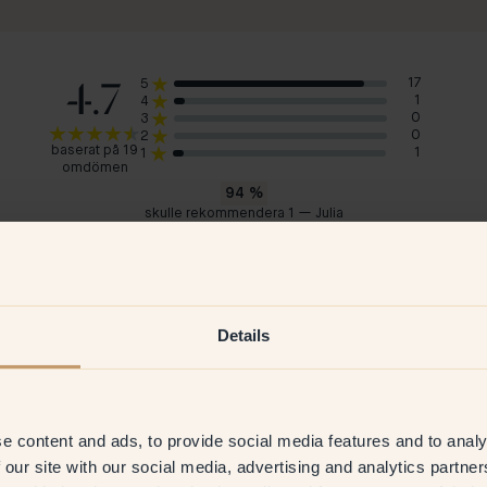
4.7
17
5
1
4
0
3
0
2
baserat på 19
1
1
omdömen
94
%
skulle rekommendera 1 — Julia
Karin
Jac
Sverige
Dan
2026
Verifierad kund
13 Jul 2026
V
Details
e content and ads, to provide social media features and to analy
 our site with our social media, advertising and analytics partn