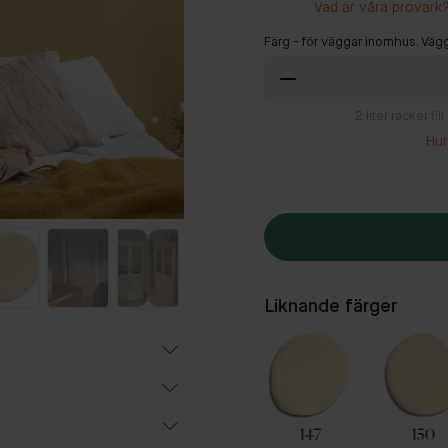
Vad är våra provark
Färg - för väggar inomhus. Vägg
2
liter räcker ti
Hur
Liknande färger
32
63
147
150