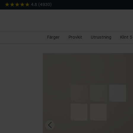
4.8
(
4930
)
Färger
Provkit
Utrustning
Klint 