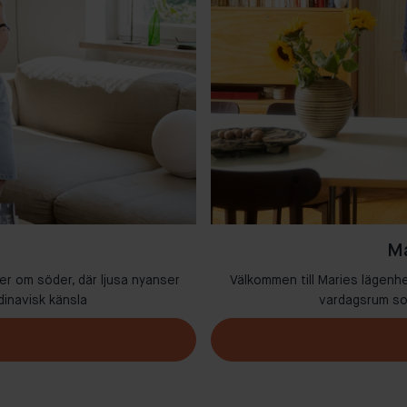
Ma
er om söder, där ljusa nyanser
Välkommen till Maries lägenh
dinavisk känsla
vardagsrum som