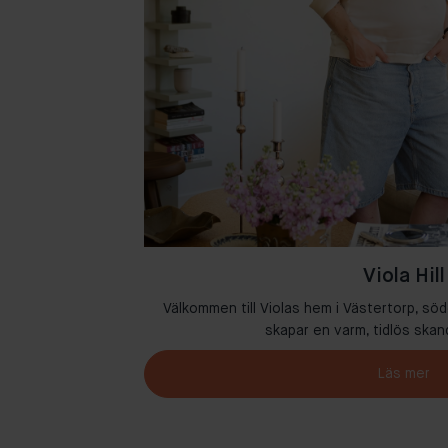
Viola Hill
där kreativitet och
Välkommen till Violas hem i Västertorp, söd
skapar en varm, tidlös skan
Läs mer