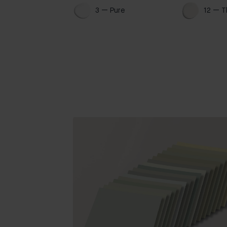
3 — Pure 
12 — T