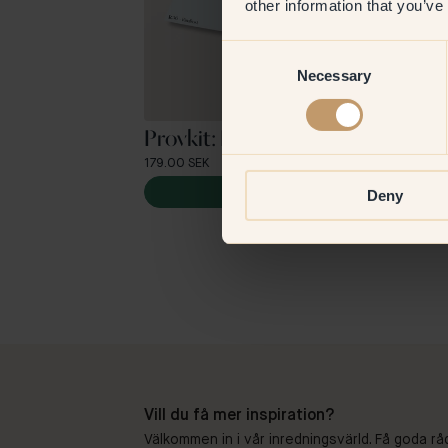
other information that you’ve
Consent
Necessary
Selection
Provkit: Ljusblå
179.00 SEK
Lägg till i varukorg
Deny
Vill du få mer inspiration?
Välkommen in i vår inredningsvärld. Få goda rå