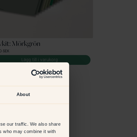
vkit: Mörkgrön
0 SEK
Lägg till i varukorg
About
se our traffic. We also share
ers who may combine it with