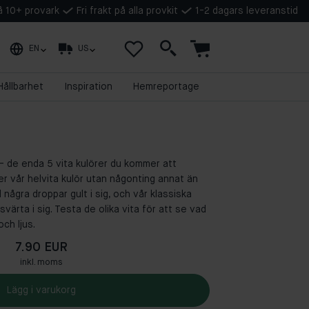
på 10+ provark
Fri frakt på alla provkit
1-2 dagars leveranstid
EN
US
Hållbarhet
Inspiration
Hemreportage
 - de enda 5 vita kulörer du kommer att
er vår helvita kulör utan någonting annat än
d några droppar gult i sig, och vår klassiska
ärta i sig. Testa de olika vita för att se vad
och ljus.
7.90 EUR
inkl. moms
Lägg i varukorg