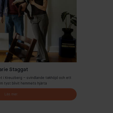
rie Staggat
et i Kreuzberg – svindlande takhöjd och ett
Välkommen ti
 tyst blivit hemmets hjärta
Läs mer