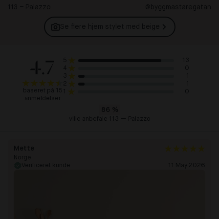
113 – Palazzo
@byggmastaregatan
Se flere hjem stylet med
beige
4.7
13
5
0
4
1
3
1
2
baseret på 15
0
1
anmeldelser
86
%
ville anbefale 113 — Palazzo
Mette
Norge
Verificeret kunde
11 May 2026