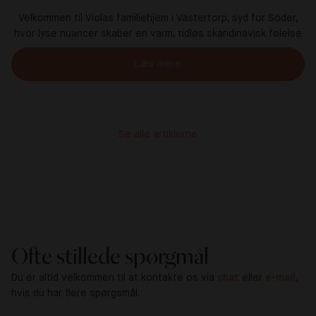
Velkommen til Violas familiehjem i Västertorp, syd for Söder,
hvor lyse nuancer skaber en varm, tidløs skandinavisk følelse
Læs mere
Se alle artiklerne
Ofte stillede spørgmål
Du er altid velkommen til at kontakte os via
chat
eller
e-mail
,
hvis du har flere spørgsmål.