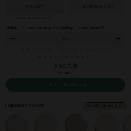
Prøveark
Farveprøve (1 dl)
Hvad er prøveark?
Maling - til indendørs væg. Vægmalingen er mat (glans 7).
2
L
2
liter nok til 8-12 m² malet areal, når du maler 2 lag
Hvor meget har jeg brug for?
2.90 EUR
inkl. moms
Tilføj til indkøbskurven
Lignende farver
Se alle lignende