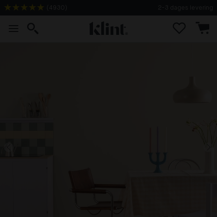
(
4930
)
2-3 dages levering