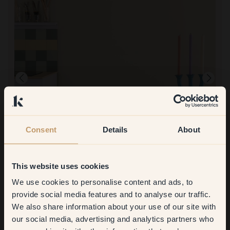
Consent
Details
About
Produktbillede
At male med:
113 — Palazzo
Enkelt og ligetil, men tørrer måske lidt hurtigt ved 20 grader
This website uses cookies
Celsius.
We use cookies to personalise content and ads, to
At handle hos Klint:
Get
10%
off your
Farvearkene er uvurderlige for at få den rigtige nuance ved første
provide social media features and to analyse our traffic.
forsøg! Det er supert med en lille malingsprøve for at være helt
We also share information about your use of our site with
first order
sikker, hvis du er i tvivl. Malingen er helt okay, farven stemmer, men
den tørrer måske lidt for hurtigt? Måske er det smartere at male,
our social media, advertising and analytics partners who
når det er under 20 grader varmt.