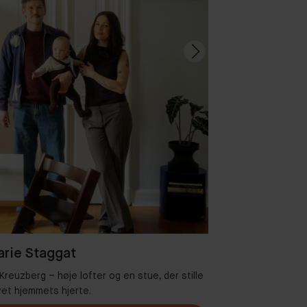
rie Staggat
 Kreuzberg – høje lofter og en stue, der stille
Velkommen til
vet hjemmets hjerte.