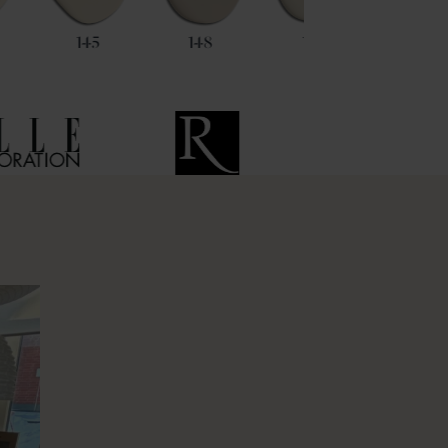
145
148
152
124