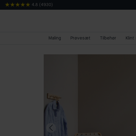
4.8
(
4930
)
Maling
Prøvesæt
Tilbehør
Klint