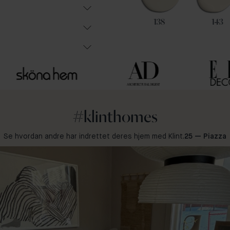
13
23
138
143
#klinthomes
Se hvordan andre har indrettet deres hjem med Klint.
25 — Piazza