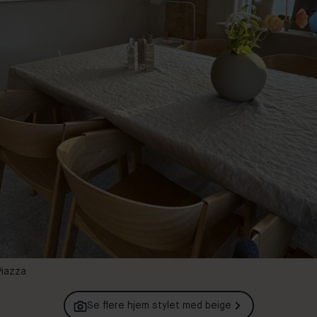
Piazza
Se flere hjem stylet med
beige