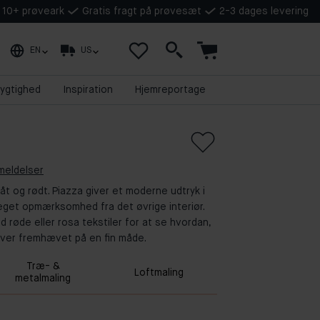
å 10+ prøveark
Gratis fragt på prøvesæt
2-3 dages levering
EN
US
ygtighed
Inspiration
Hjemreportage
meldelser
åt og rødt. Piazza giver et moderne udtryk i
get opmærksomhed fra det øvrige interiør.
røde eller rosa tekstiler for at se hvordan,
iver fremhævet på en fin måde.
Træ- &
Loftmaling
metalmaling