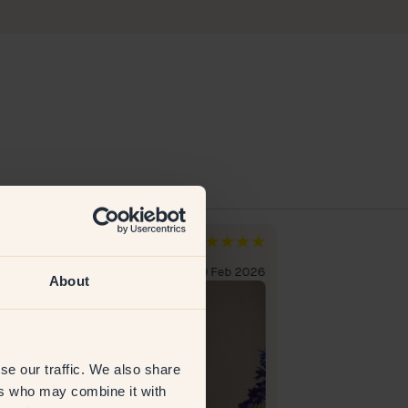
rdis J
Åsa E
rige
Sverige
erificeret kunde
20 Feb 2026
Verificeret kunde
About
se our traffic. We also share
ers who may combine it with