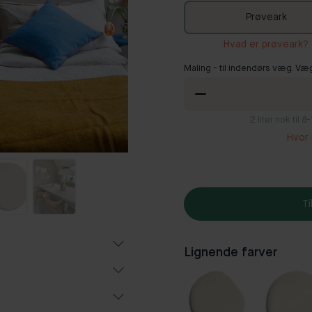
Prøveark
Hvad er prøveark?
Maling - til indendørs væg. Væ
2
liter nok til 
Hvor 
Ti
Lignende farver
Populær