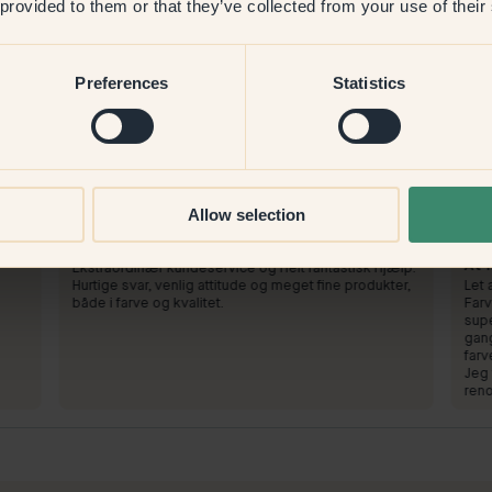
 provided to them or that they’ve collected from your use of their
Preferences
Statistics
Produktbillede
At male med:
25 — Piazza
At 
Allow selection
Jeg skiftede farve til Sheepskin
Mege
førs
At handle hos Klint:
At 
Ekstraordinær kundeservice og helt fantastisk hjælp.
Hurtige svar, venlig attitude og meget fine produkter,
Let 
både i farve og kvalitet.
Farv
supe
gang
farv
Jeg 
reno