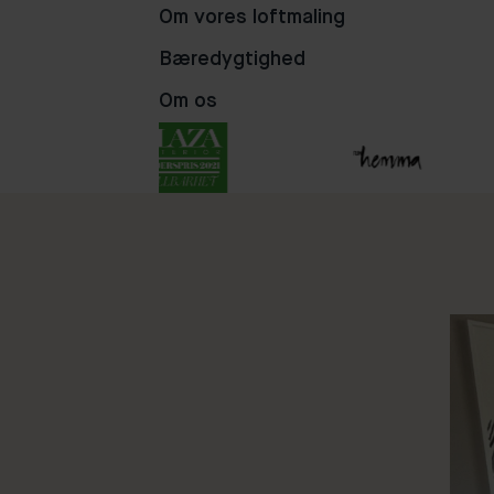
Om vores loftmaling
38
87
108
Bæredygtighed
Om os