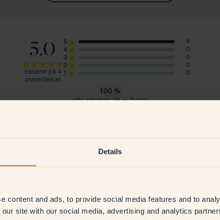
5.0
4
5
0
4
0
3
0
2
baseret på 4
0
1
anmeldelser
100
%
ville anbefale 25 — Piazza
Ingrid E
Hjö
Sverige
Sve
2026
Verificeret kunde
25 Feb 2026
V
Details
e content and ads, to provide social media features and to analy
 our site with our social media, advertising and analytics partn