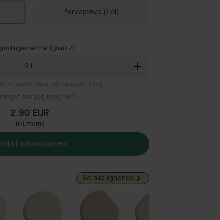
Farveprøve (1 dl)
gmalingen er mat (glans 7).
2
L
8-12 m² malet areal, når du maler 2 lag
meget har jeg brug for?
2.90 EUR
inkl. moms
lføj til indkøbskurven
Se alle lignende