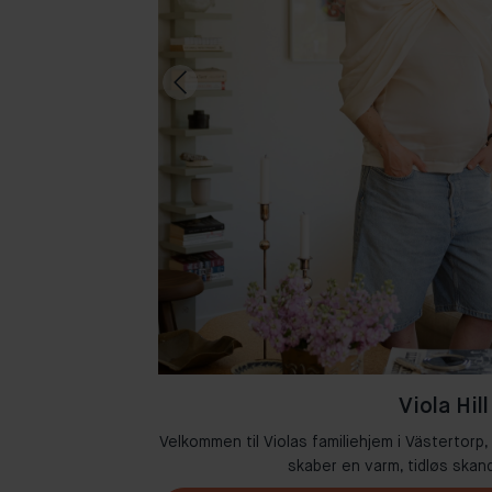
Viola Hill
Amsterdam, hvor
Velkommen til Violas familiehjem i Västertorp,
n.
skaber en varm, tidløs skand