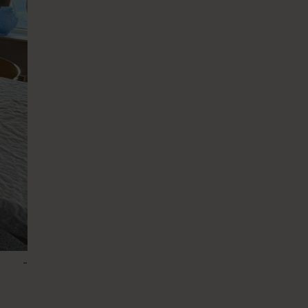
-
25 – Piazza