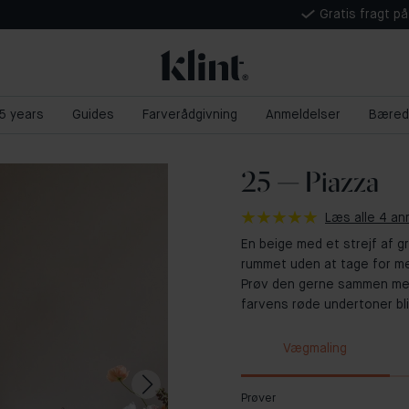
Gratis fragt p
 5 years
Guides
Farverådgivning
Anmeldelser
Bæred
25 — Piazza
Læs alle 4 an
En beige med et strejf af gr
rummet uden at tage for me
Prøv den gerne sammen med 
farvens røde undertoner bl
Vægmaling
Prøver