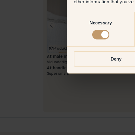
other information that you’ve
Consent
Necessary
Selection
Produktbillede
At male med:
25 — Piazza
Deny
Vidunderlig nuance og dejlig konsistens!
At handle hos Klint:
Super smart!