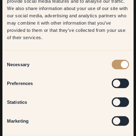
provide social media features and to analyse our traffic.
Der Vorgang war einfach. Alles war top. Der Kundenservice ist
wirklich sehr, sehr gut und hilfreich. Ich kann mich nicht beklagen.
We also share information about your use of our site with
first order
Der einzige Punkt wäre, dass es gut wäre, wenn man größere oder
our social media, advertising and analytics partners who
kleinere Verpackungsgrößen auswählen könnte.
may combine it with other information that you’ve
​But first, which room do you
provided to them or that they’ve collected from your use
want to transform?
of their services.
Living room
Consent
Möchtest du noch mehr Anregungen?
Necessary
Selection
Komm in unsere Welt voller lebendiger Farben! Hier findest du
nützliche Tipps, Anregungen und 10% Rabatt auf deinen
Bedroom
nächsten Einkauf.
Preferences
Kitchen & Dining
Statistics
Jetzt anmelden
Hallway
Marketing