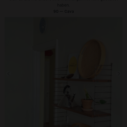
haben.
90 — Cava