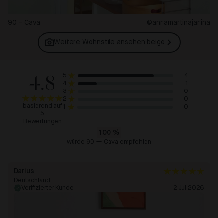
90 – Cava
@annamartinajanina
Weitere Wohnstile ansehen
beige
4.8
4
5
1
4
0
3
0
2
basierend auf
0
1
5
Bewertungen
100
%
würde 90 — Cava empfehlen
Darius
Deutschland
Verifizierter Kunde
2 Jul 2026