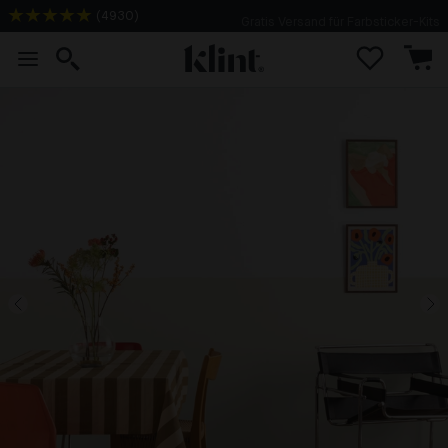
(
4930
)
Gratis Versand für Farbsticker-Kits