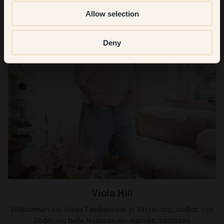
Allow selection
Deny
Viola Hill
Willkommen bei Violas Familienheim in Västertorp, südlich von
Söder, wo helle Nuancen ein warmes, zeitloses