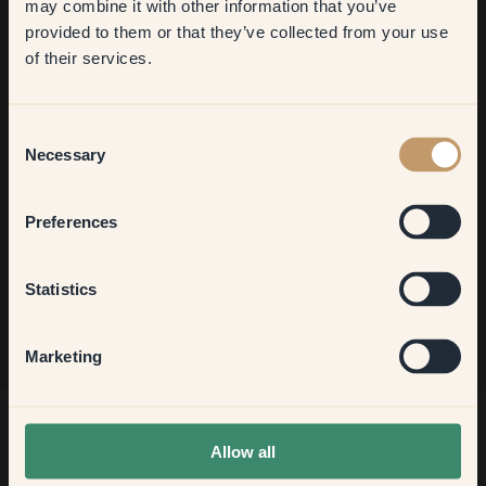
may combine it with other information that you’ve
​But first, which room do you
provided to them or that they’ve collected from your use
want to transform?
Möchtest du noch mehr Anregungen?
of their services.
Komm in unsere Welt voller lebendiger Farben! Hier findest du
nützliche Tipps, Anregungen und 10% Rabatt auf deinen
Living room
nächsten Einkauf.
Consent
Necessary
Selection
Bedroom
Preferences
Jetzt anmelden
Kitchen & Dining
Statistics
Hallway
Marketing
None of the above
Allow all