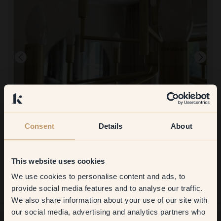
Consent
Details
About
Zum Streichen mit:
2 — Linen
This website uses cookies
Ich war noch nie zufriedener, ich LIEBE die Farbe, die wir in
unserem ganzen Zuhause von Klint haben 😍😍😍
We use cookies to personalise content and ads, to
Get
10%
off your
provide social media features and to analyse our traffic.
We also share information about your use of our site with
first order
our social media, advertising and analytics partners who