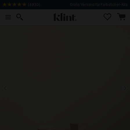
(
4930
)
Gratis Versand für Farbsticker-Kits