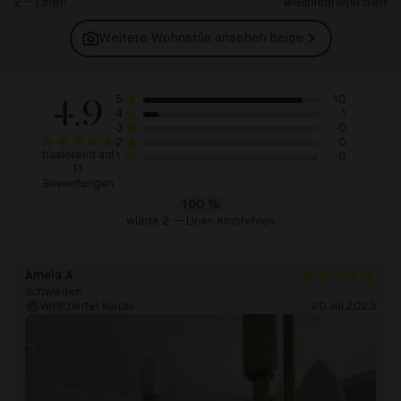
2 – Linen
@elinmariejensen
Weitere Wohnstile ansehen
beige
4.9
10
5
1
4
0
3
0
2
basierend auf
0
1
11
Bewertungen
100
%
würde 2 — Linen empfehlen
Amela A
Schweden
Verifizierter Kunde
20 Jul 2023