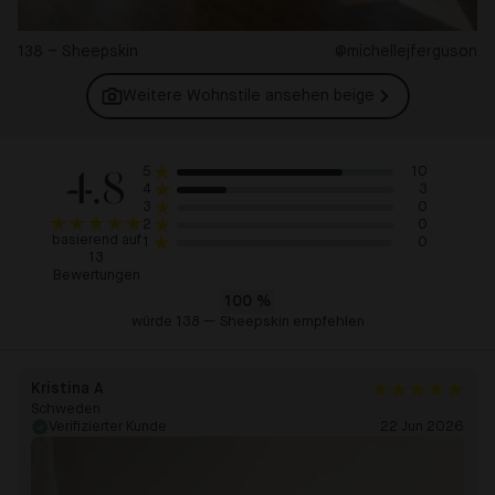
138 – Sheepskin
@michellejferguson
Weitere Wohnstile ansehen
beige
4.8
10
5
3
4
0
3
0
2
basierend auf
0
1
13
Bewertungen
100
%
würde 138 — Sheepskin empfehlen
Kristina A
Schweden
Verifizierter Kunde
22 Jun 2026