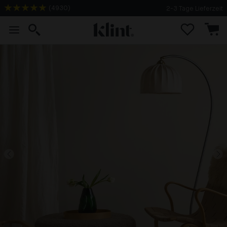
(
4930
)
2-3 Tage Lieferzeit