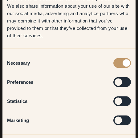
We also share information about your use of our site with
first order
our social media, advertising and analytics partners who
may combine it with other information that you’ve
​But first, which room do you
provided to them or that they’ve collected from your use
want to transform?
of their services.
Living room
Möchtest du noch mehr Anregungen?
Consent
Komm in unsere Welt voller lebendiger Farben! Hier findest du
Necessary
Selection
nützliche Tipps, Anregungen und 10% Rabatt auf deinen
Bedroom
nächsten Einkauf.
Preferences
Kitchen & Dining
Statistics
Jetzt anmelden
Hallway
Marketing