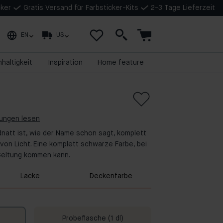
cker
Gratis Versand für Farbsticker-Kits
2-3 Tage Lieferzeit
EN
US
haltigkeit
Inspiration
Home feature
tungen lesen
dnatt ist, wie der Name schon sagt, komplett
on Licht. Eine komplett schwarze Farbe, bei
 Geltung kommen kann.
Lacke
Deckenfarbe
Probeflasche (1 dl)