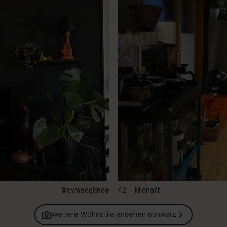
@symedglæde
42 – Midnatt
Weitere Wohnstile ansehen
schwarz