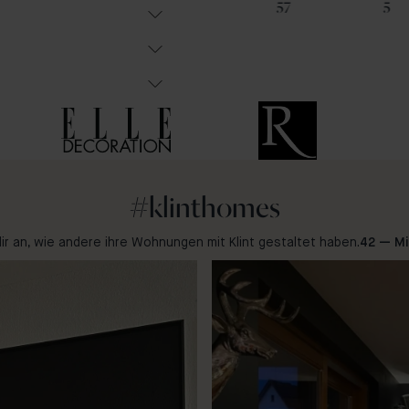
26
30
57
5
#klinthomes
dir an, wie andere ihre Wohnungen mit Klint gestaltet haben.
42 — M