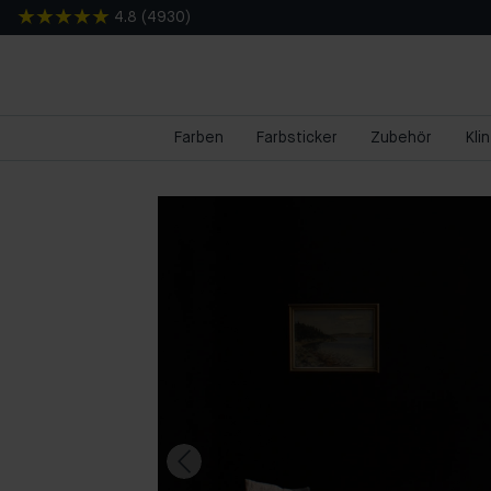
4.8
(
4930
)
Farben
Farbsticker
Zubehör
Kli