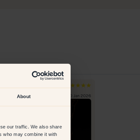
 M
Joel
weden
Schweden
About
erifizierter Kunde
30 Jan 2026
Verifizierter Kun
se our traffic. We also share
ers who may combine it with