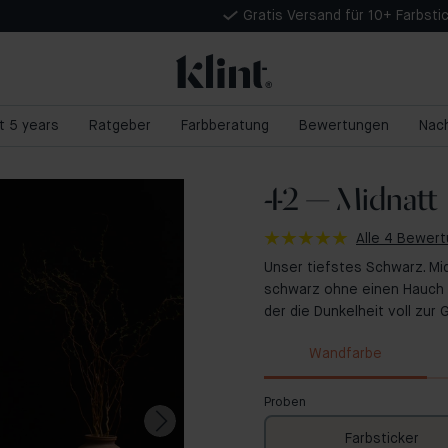
Gratis Versand für 10+ Farbsti
nt 5 years
Ratgeber
Farbberatung
Bewertungen
Nach
42 — Midnatt
Alle 4 Bewer
Unser tiefstes Schwarz. Mi
schwarz ohne einen Hauch v
der die Dunkelheit voll zur
Wandfarbe
Proben
Farbsticker