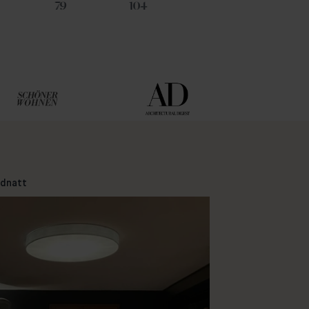
79
104
8
94
idnatt