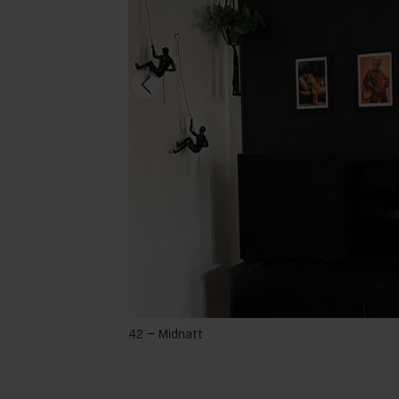
-
42 – Midnatt