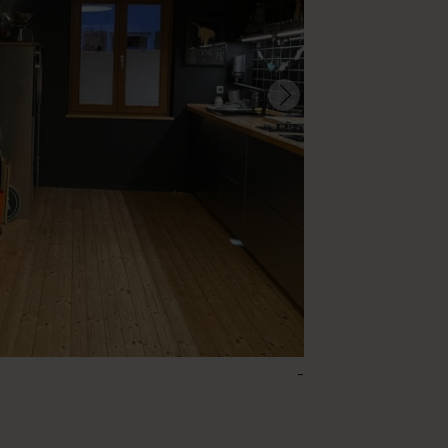
-
42 – Midnatt