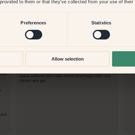
 provided to them or that they’ve collected from your use of their
Preferences
Statistics
Produktbild
Allow selection
Zum Streichen mit:
42 — Midnatt
Zum
Wurde super im Fenster.
Tol
ie
Einkauf bei Klint:
schön
Super einfach! Die Farbe riecht überhaupt nicht und
deckt sehr gut.
n
e
 und