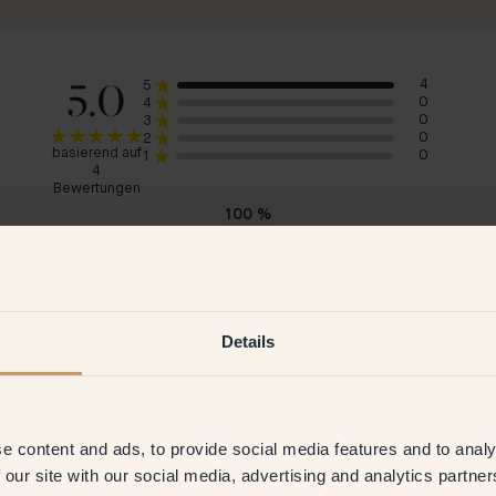
5.0
4
5
0
4
0
3
0
2
basierend auf
0
1
4
Bewertungen
100
%
würde 42 — Midnatt empfehlen
Anja L
Pia
Schweden
Sch
Details
2026
Verifizierter Kunde
20 Feb 2026
V
e content and ads, to provide social media features and to analy
 our site with our social media, advertising and analytics partn