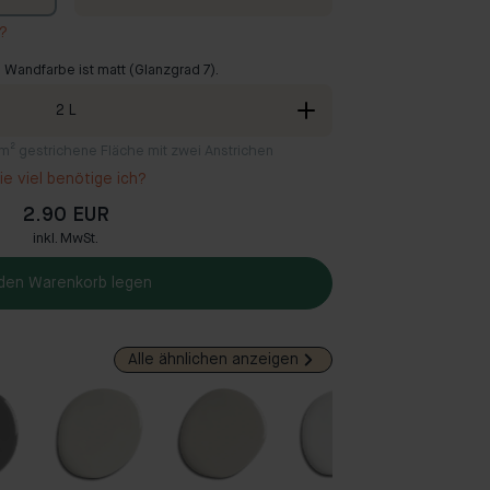
r?
 Wandfarbe ist matt (Glanzgrad 7).
2
L
2 m² gestrichene Fläche mit zwei Anstrichen
e viel benötige ich?
2.90 EUR
inkl. MwSt.
 den Warenkorb legen
Alle ähnlichen anzeigen