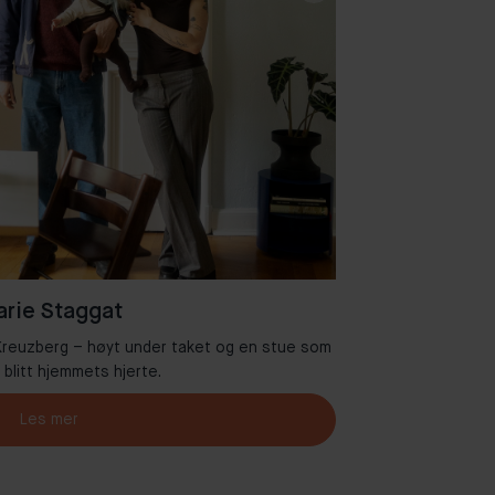
rie Staggat
i Kreuzberg – høyt under taket og en stue som
Velkommen ti
r blitt hjemmets hjerte.
Les mer