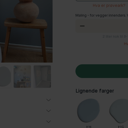
Hva er prøveark?
Maling - for vegger innendørs.
2
liter nok til 
H
Lignende farger
102
85
131
135