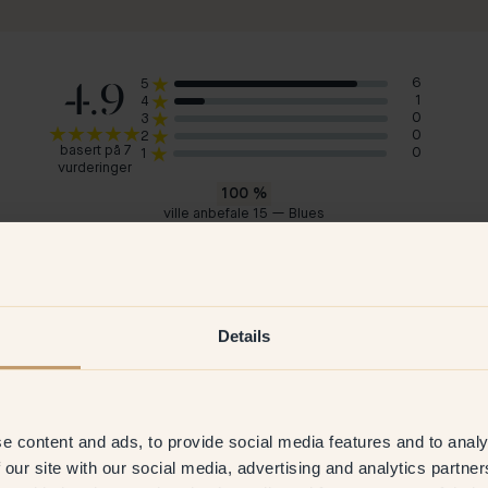
4.9
6
5
1
4
0
3
0
2
basert på 7
0
1
vurderinger
100
%
ville anbefale 15 — Blues
Jakob V
Bo
Danmark
Sve
2026
Verifisert kunde
5 Feb 2026
V
Details
e content and ads, to provide social media features and to analy
 our site with our social media, advertising and analytics partn