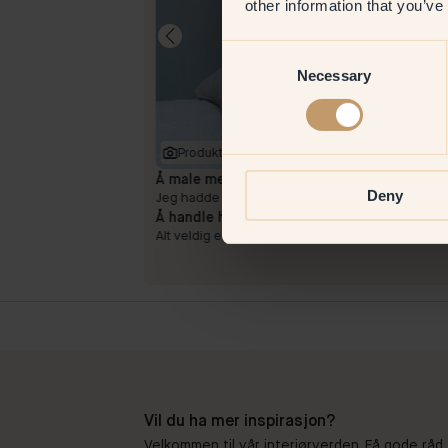
other information that you’ve
Consent
Necessary
Selection
Produktbilde
Å male med:
15 — Blues
Deny
og har en fin finish
Jeg hadde ingen problemer.
Å handle hos Klint:
Alt veldig enkelt og tidsriktig. Farger av høy kvalite
Vil du ha mer inspirasjon?
Velkommen til vår interiørverden. Få gode råd,