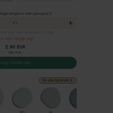
 Veggmalingen er matt (glansgrad 7)
2
L
8-12 m² malt areal når du maler 2 strøk
vor mye trenger jeg?
2.90 EUR
inkl. mva.
Legg i handlevogn
Se alle lignende
112
18
96
29