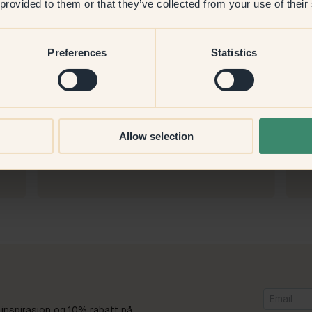
 provided to them or that they’ve collected from your use of their
Preferences
Statistics
Produktbilde
Å male med:
15 — Blues
Å m
Allow selection
Det var enkelt :)
Det 
fung
Å handle hos Klint:
t.
Det var enkelt!
 inspirasjon og 10% rabatt på