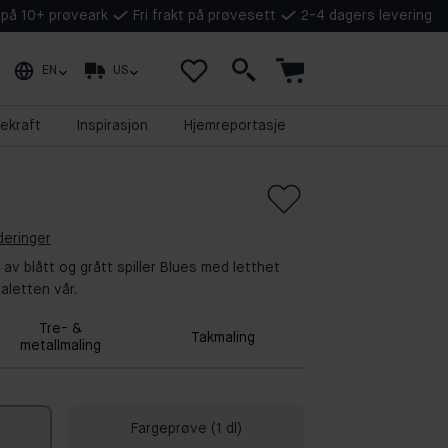
t på 10+ prøveark
Fri frakt på prøvesett
2-4 dagers levering
EN
US
ekraft
Inspirasjon
Hjemreportasje
deringer
 av blått og grått spiller Blues med letthet
paletten vår.
Tre- &
Takmaling
metallmaling
Fargeprøve (1 dl)