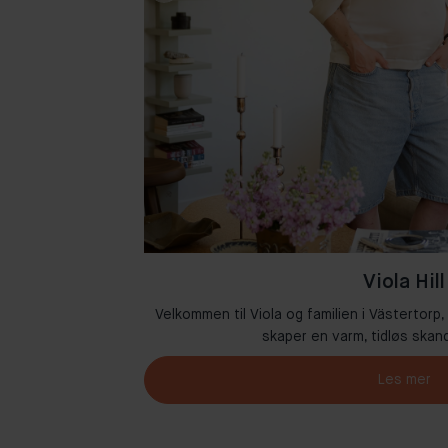
Viola Hill
 der kreativitet og
Velkommen til Viola og familien i Västertorp,
skaper en varm, tidløs skand
Les mer