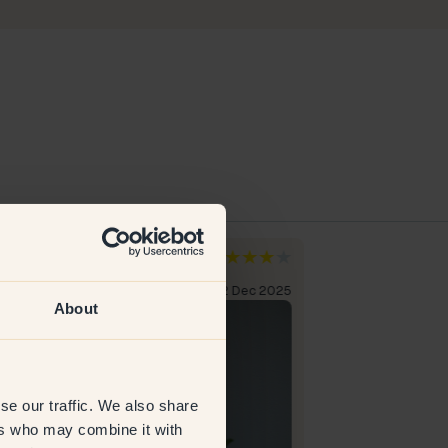
gdana
Ann D
rige
Sverige
erifisert kunde
22 Dec 2025
Verifisert kunde
About
se our traffic. We also share
ers who may combine it with