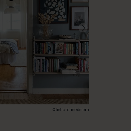
@finhetermedmera
15 – Blues