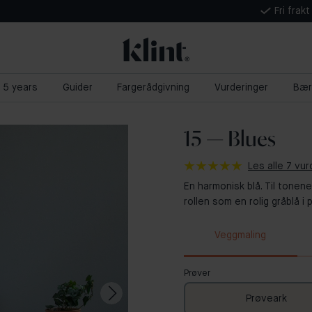
Fri frak
t 5 years
Guider
Fargerådgivning
Vurderinger
Bær
15 — Blues
Les alle 7 vur
En harmonisk blå. Til tonene
rollen som en rolig gråblå i 
Veggmaling
Prøver
Prøveark