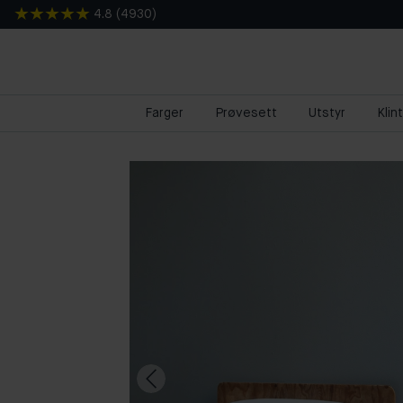
4.8
(
4930
)
Farger
Prøvesett
Utstyr
Klin