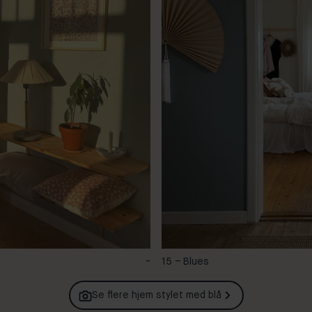
-
15 – Blues
Se flere hjem stylet med
blå