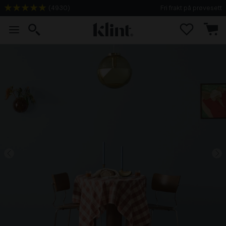
(
4930
)
Fri frakt på prøvesett