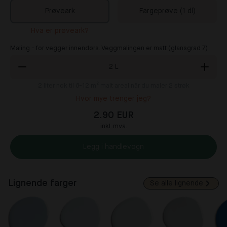
Prøveark
Fargeprøve (1 dl)
Hva er prøveark?
Maling - for vegger innendørs. Veggmalingen er matt (glansgrad 7)
2
L
2
liter nok til 8-12 m² malt areal når du maler 2 strøk
Hvor mye trenger jeg?
2.90 EUR
inkl. mva.
Legg i handlevogn
Lignende farger
Se alle lignende