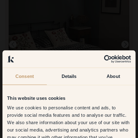
Consent
Details
About
Å male med:
96 — Pigeon Blue
This website uses cookies
Veggmaling glir godt over veggen, noe som gjør den lett å fordele.
Å handle hos Klint:
We use cookies to personalise content and ads, to
Get
10%
off your
Bestilling var enkel. Malingen kom innen 5 arbeidsdager. Posene er
provide social media features and to analyse our traffic.
veldig fine. Ikke legg for mye i beholderen fordi du ikke kan putte
malingen tilbake. Det er fint at du slipper å søle med bokser.
We also share information about your use of our site with
first order
our social media, advertising and analytics partners who
may combine it with other information that you’ve