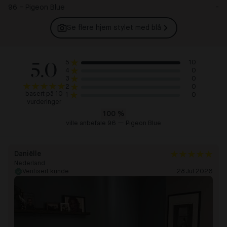
96 – Pigeon Blue
-
Se flere hjem stylet med
blå
5.0
10
5
0
4
0
3
0
2
basert på 10
0
1
vurderinger
100
%
ville anbefale 96 — Pigeon Blue
Daniëlle
Nederland
Verifisert kunde
28 Jul 2026