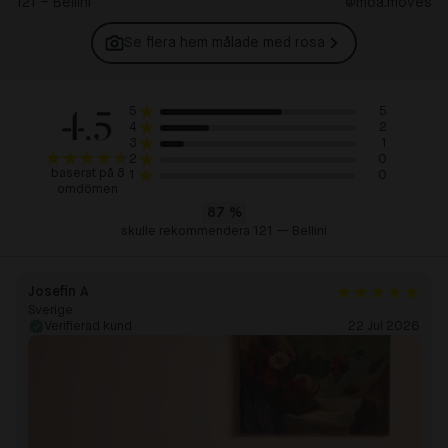
121 – Bellini
@moa.moves
Se flera hem målade med
rosa
4.5
5
5
2
4
1
3
0
2
baserat på 8
0
1
omdömen
87
%
skulle rekommendera 121 — Bellini
Josefin A
Sverige
Verifierad kund
22 Jul 2026