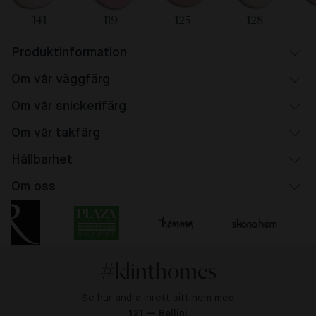
141
119
125
128
Produktinformation
Om vår väggfärg
Om vår snickerifärg
Om vår takfärg
Hållbarhet
Om oss
#klinthomes
Se hur andra inrett sitt hem med
121 — Bellini