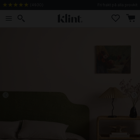
(
4930
)
Fri frakt på alla provkit