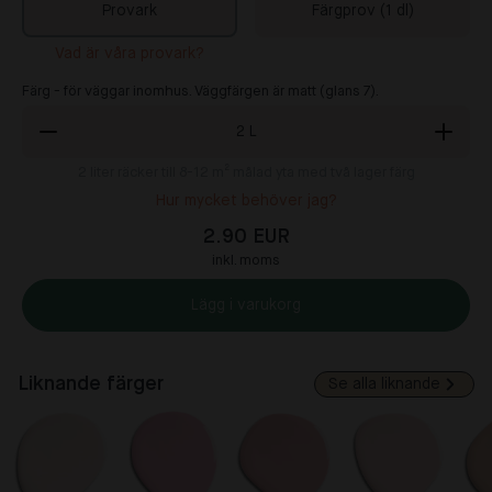
Provark
Färgprov (1 dl)
Vad är våra provark?
Färg - för väggar inomhus. Väggfärgen är matt (glans 7).
2
L
2
liter räcker till 8-12 m² målad yta med två lager färg
Hur mycket behöver jag?
2.90 EUR
inkl. moms
Lägg i varukorg
Liknande färger
Se alla liknande