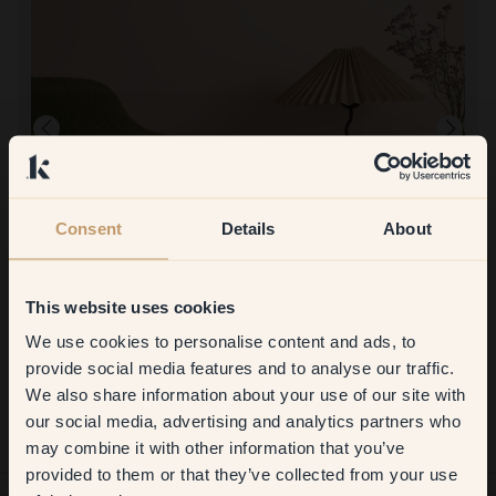
Consent
Details
About
Produktbild
This website uses cookies
Att måla med:
121 — Bellini
We use cookies to personalise content and ads, to
Enkelt att få ett jämnt lager färg.
Get
10%
off your
Att handla med Klint:
provide social media features and to analyse our traffic.
Superenkelt! Fina bilder för att lätt få en känsla för färgen, snabb
We also share information about your use of our site with
first order
leverans, enkelt att måla med. 10/10!
our social media, advertising and analytics partners who
may combine it with other information that you’ve
​But first, which room do you
provided to them or that they’ve collected from your use
want to transform?