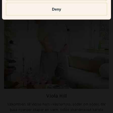
Deny
Viola Hill
Välkommen till Violas hem i Västertorp, söder om söder, där
ljusa nyanser skapar en varm, tidlös skandinavisk känsla