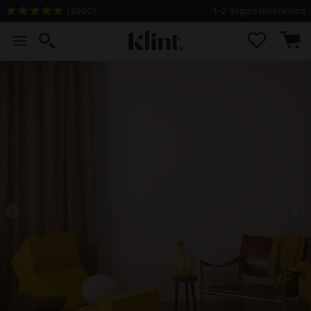
(
4930
)
1-2 dagars leveranstid