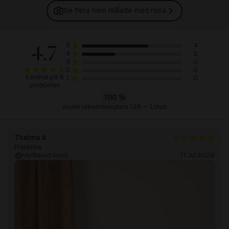
Se flera hem målade med
rosa
4.7
4
5
2
4
0
3
0
2
baserat på 6
0
1
omdömen
100
%
skulle rekommendera 128 — Lotus
Thelma A
Frankrike
Verifierad kund
11 Jul 2026