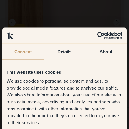
Consent
Details
About
Produktbild
This website uses cookies
Att måla med:
128 — Lotus
We use cookies to personalise content and ads, to
Get
10%
off your
Igen sa min målare att det gick super med både väggfärg och
snickeri
provide social media features and to analyse our traffic.
Att handla med Klint:
We also share information about your use of our site with
first order
Super fin färg och bra förpackat
our social media, advertising and analytics partners who
may combine it with other information that you’ve
​But first, which room do you
provided to them or that they’ve collected from your use
want to transform?
of their services.