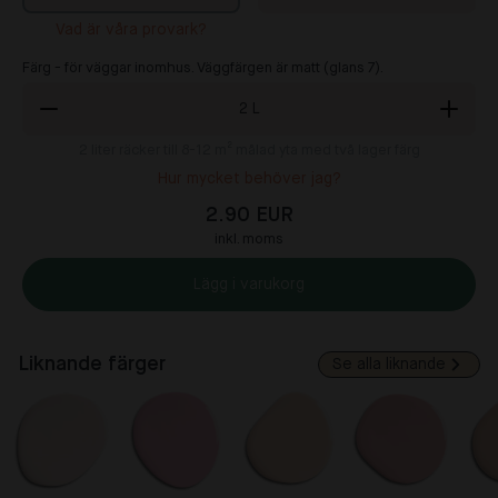
Vad är våra provark?
Färg - för väggar inomhus. Väggfärgen är matt (glans 7).
2
L
2
liter räcker till 8-12 m² målad yta med två lager färg
Hur mycket behöver jag?
2.90 EUR
inkl. moms
Lägg i varukorg
Liknande färger
Se alla liknande