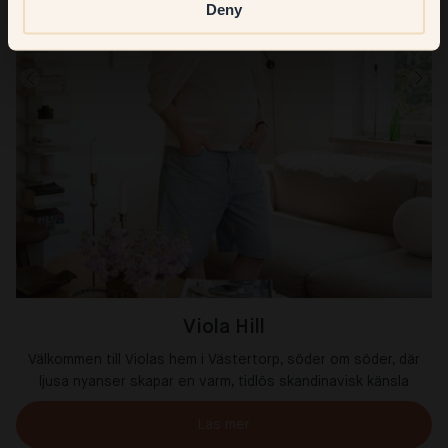
Deny
Viola Hill
Välkommen till Violas hem i Västertorp, söder om söder, där
ljusa nyanser skapar en varm, tidlös skandinavisk känsla
Läs mer