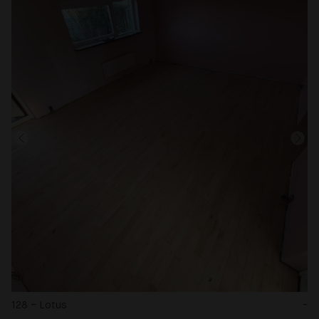
128 – Lotus
-