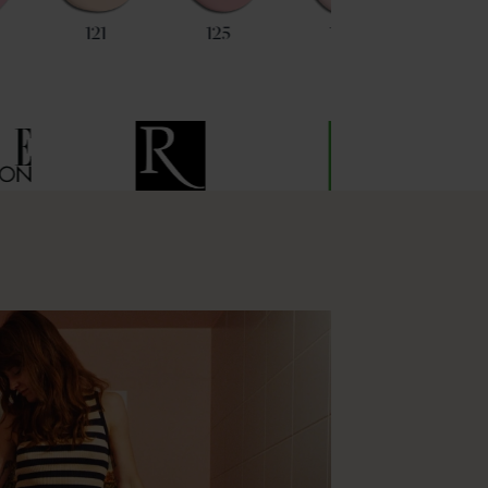
121
125
128
59