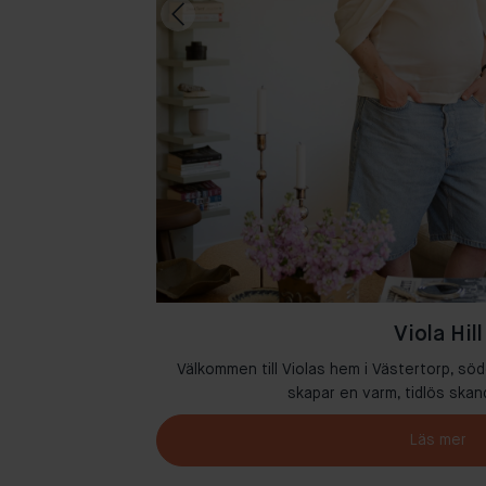
Viola Hill
där kreativitet och
Välkommen till Violas hem i Västertorp, söd
skapar en varm, tidlös skan
Läs mer