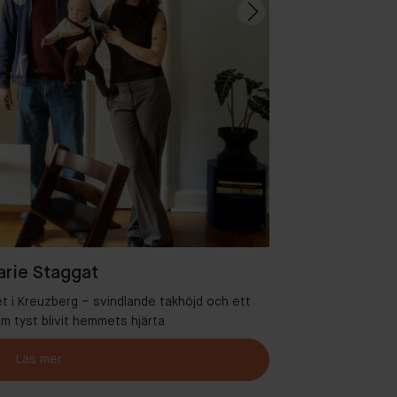
rie Staggat
et i Kreuzberg – svindlande takhöjd och ett
Välkommen ti
 tyst blivit hemmets hjärta
Läs mer