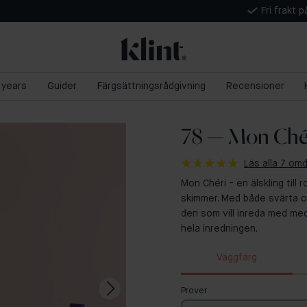
Fri frakt 
5 years
Guider
Färgsättningsrådgivning
Recensioner
78 — Mon Ché
Läs alla 7 o
Mon Chéri - en älskling till
skimmer. Med både svärta oc
den som vill inreda med med
hela inredningen.
Väggfärg
Prover