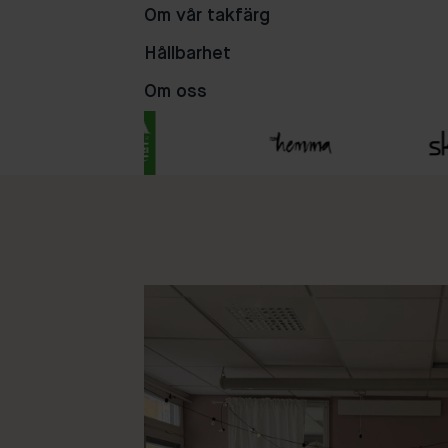
Om vår takfärg
105
16
14
Hållbarhet
Om oss