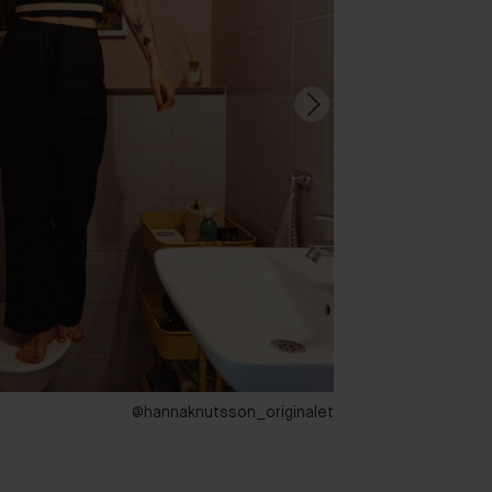
@hannaknutsson_originalet
78 – Mon Chéri