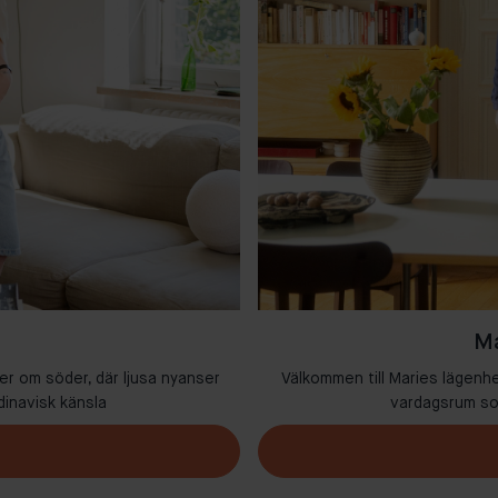
Ma
er om söder, där ljusa nyanser
Välkommen till Maries lägenh
dinavisk känsla
vardagsrum som