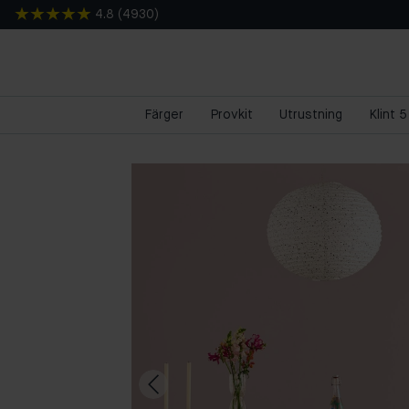
4.8
(
4930
)
Färger
Provkit
Utrustning
Klint 