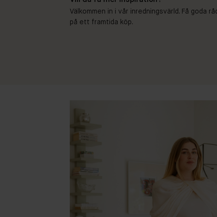
Vill du få mer inspiration?
Välkommen in i vår inredningsvärld. Få goda rå
på ett framtida köp.