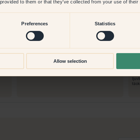
 provided to them or that they’ve collected from your use of their
Preferences
Statistics
Produktbild
Att måla med:
78 — Mon Chéri
Att
Allow selection
Lätt, enkel
Enke
Att handla med Klint:
Att
en!!
Bra färg, snabb leverans
Jätt
ljuv
täc