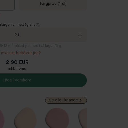
Färgprov (1 dl)
?
färgen är matt (glans 7).
2
L
ll 8-12 m² målad yta med två lager färg
 mycket behöver jag?
2.90 EUR
inkl. moms
Lägg i varukorg
Se alla liknande