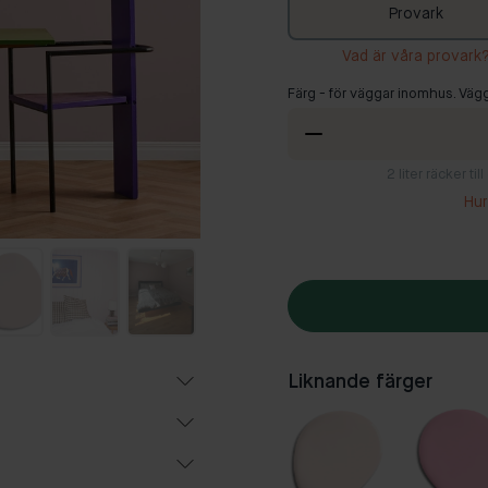
Provark
Vad är våra provark
Färg - för väggar inomhus. Vägg
2
liter räcker ti
Hur
Liknande färger