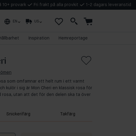
på 10+ provark
Fri frakt på alla provkit
1-2 dagars leveranstid
EN
US
Hållbarhet
Inspiration
Hemreportage
ri
mdömen
 rosa som omfamnar ett helt rum i ett varmt
h kulör i sig är Mon Cheri en klassisk rosa för
 rosa, utan att det för den delen ska ta över
Snickerifärg
Takfärg