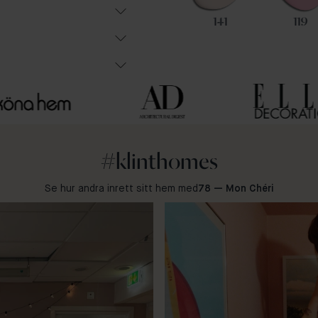
74
47
141
119
#klinthomes
Se hur andra inrett sitt hem med
78 — Mon Chéri