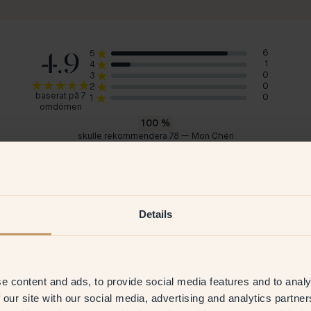
4.9
6
5
1
4
0
3
0
2
baserat på 7
0
1
omdömen
100
%
skulle rekommendera 78 — Mon Chéri
Kaisa
Mar
Sverige
Sve
2026
Verifierad kund
6 Jul 2026
V
Details
e content and ads, to provide social media features and to analy
 our site with our social media, advertising and analytics partn