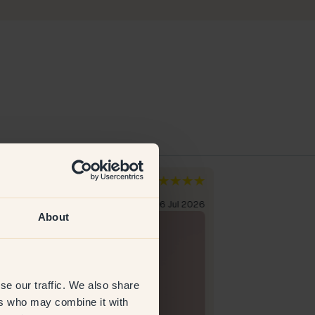
ia A
Annigje
rige
Nederländerna
erifierad kund
6 Jul 2026
Verifierad kund
About
se our traffic. We also share
ers who may combine it with