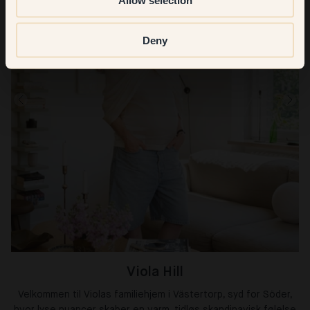
Deny
Viola Hill
Velkommen til Violas familiehjem i Västertorp, syd for Söder,
hvor lyse nuancer skaber en varm, tidløs skandinavisk følelse