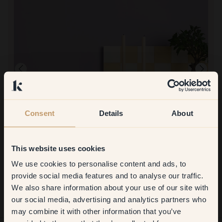
Consent
Details
About
This website uses cookies
Produktbillede
At male med:
75 — Boogie
We use cookies to personalise content and ads, to
Get
10%
off your
Simpelt, meget fin farve.
provide social media features and to analyse our traffic.
At handle hos Klint:
We also share information about your use of our site with
first order
Meget enkelt og hurtig levering.
our social media, advertising and analytics partners who
may combine it with other information that you’ve
​But first, which room do you