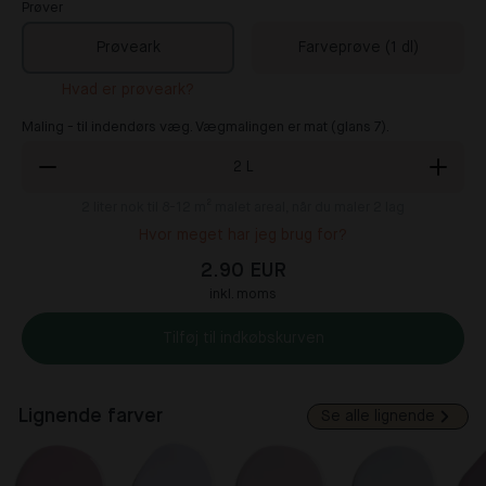
Prøver
Prøveark
Farveprøve (1 dl)
Hvad er prøveark?
Maling - til indendørs væg. Vægmalingen er mat (glans 7).
2
L
2
liter nok til 8-12 m² malet areal, når du maler 2 lag
Hvor meget har jeg brug for?
2.90 EUR
inkl. moms
Tilføj til indkøbskurven
Lignende farver
Se alle lignende