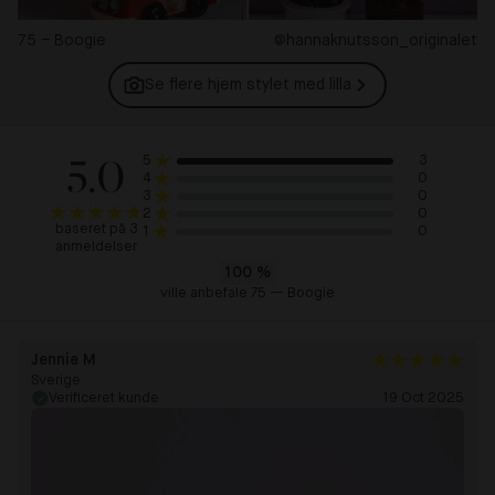
75 – Boogie
@hannaknutsson_originalet
Se flere hjem stylet med
lilla
5.0
3
5
0
4
0
3
0
2
baseret på 3
0
1
anmeldelser
100
%
ville anbefale 75 — Boogie
Jennie M
Sverige
Verificeret kunde
19 Oct 2025