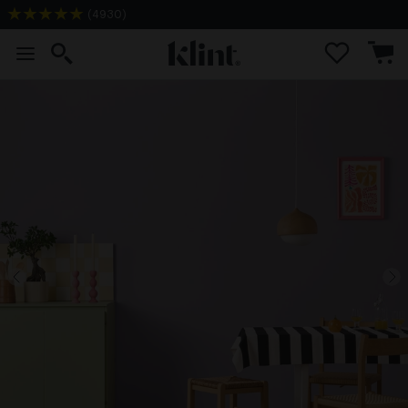
(
4930
)
Gratis fragt på prøvesæt