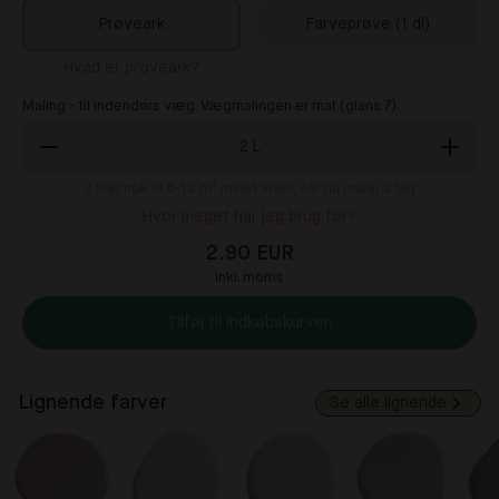
Prøveark
Farveprøve (1 dl)
Hvad er prøveark?
Maling - til indendørs væg. Vægmalingen er mat (glans 7).
2
L
2
liter nok til 8-12 m² malet areal, når du maler 2 lag
Hvor meget har jeg brug for?
2.90 EUR
inkl. moms
Tilføj til indkøbskurven
Lignende farver
Se alle lignende