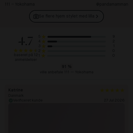
111 – Yokohama
@pandamamman
Se flere hjem stylet med
lilla
4.7
9
5
2
4
1
3
0
2
baseret på 12
0
1
anmeldelser
91
%
ville anbefale 111 — Yokohama
Katrine
Danmark
Verificeret kunde
27 Jul 2026