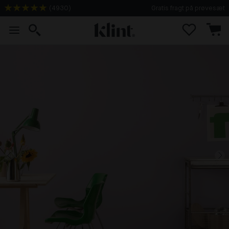
(
4930
)
Gratis fragt på prøvesæt