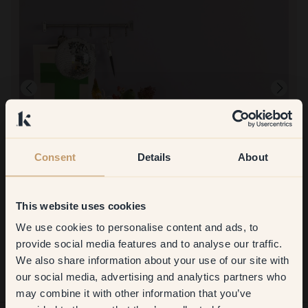
Consent
Details
About
Produktbillede
This website uses cookies
At male med:
111 — Yokohama
Virkelig smuk lilla farve. Nem at male med.
We use cookies to personalise content and ads, to
Get
10%
off your
At handle hos Klint:
provide social media features and to analyse our traffic.
Nemt og overskueligt! Flot udvalg af farver.
We also share information about your use of our site with
first order
our social media, advertising and analytics partners who
may combine it with other information that you’ve
​But first, which room do you