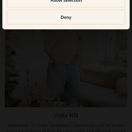
Deny
Viola Hill
Velkommen til Violas familiehjem i Västertorp, syd for Söder,
hvor lyse nuancer skaber en varm, tidløs skandinavisk følelse