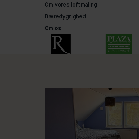
Om vores loftmaling
22
75
93
Bæredygtighed
Om os