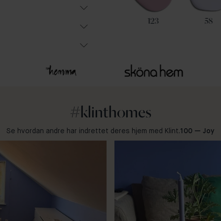
84
65
123
58
#klinthomes
Se hvordan andre har indrettet deres hjem med Klint.
100 — Joy