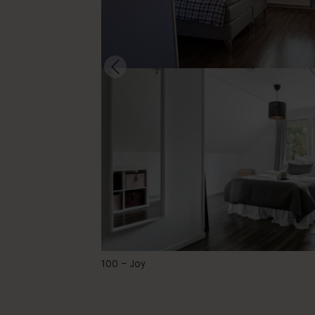
@cariad_at_iaith
100 – Joy