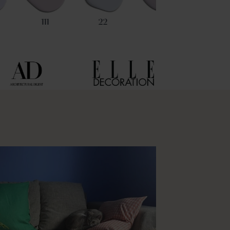
111
22
75
93