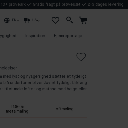
å 10+ prøveark
Gratis fragt på prøvesæt
2-3 dages levering
EN
US
ygtighed
Inspiration
Hjemreportage
meldelser
om med lyst og nysgerrighed sætter et tydeligt
 blå undertoner bliver Joy et tydeligt blikfang
kt til at male loftet og matche med beige eller
Træ- &
Loftmaling
metalmaling