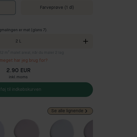
Farveprøve (1 dl)
gmalingen er mat (glans 7).
2
L
8-12 m² malet areal, når du maler 2 lag
meget har jeg brug for?
2.90 EUR
inkl. moms
lføj til indkøbskurven
Se alle lignende