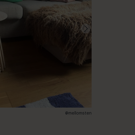
@mellomsten
100 – Joy