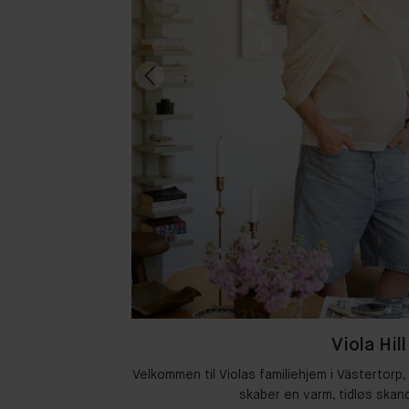
Viola Hill
Amsterdam, hvor
Velkommen til Violas familiehjem i Västertorp,
n.
skaber en varm, tidløs skand