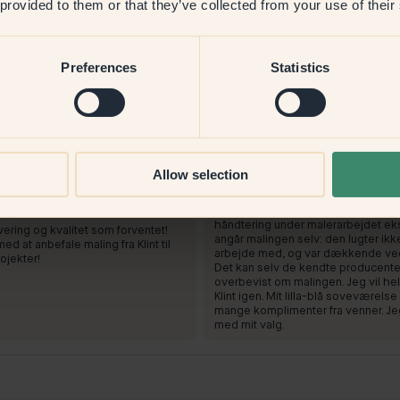
 provided to them or that they’ve collected from your use of their
Preferences
Statistics
Produktbillede
0 — Joy
At male med:
100 — Joy
Allow selection
k og original blå farve til vores
Bedste farve! Jeg har malet mit s
Klint 100-Pop. Malingen kommer i e
genlukkelig pose, hvilket gør båd
nt:
håndtering under malerarbejdet ek
evering og kvalitet som forventet!
angår malingen selv: den lugter ikk
med at anbefale maling fra Klint til
arbejde med, og var dækkende ved 
jekter!
Det kan selv de kendte producenter
overbevist om malingen. Jeg vil helt 
Klint igen. Mit lilla-blå soveværelse
mange komplimenter fra venner. Jeg
med mit valg.