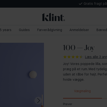
Gratis fragt p
 5 years
Guides
Farverådgivning
Anmeldelser
Bæred
100 — Joy
Læs alle 3 an
Joy! Vores poppede lilla, s
præg på et rum. Med tydelige
uden at råbe for højt. Perfe
hvide vægge.
Vægmaling
Prøver