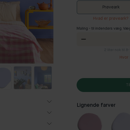
Prøveark
Hvad er prøveark?
Maling - til indendørs væg. Væ
2
liter nok til 
Hvor 
Ti
Lignende farver