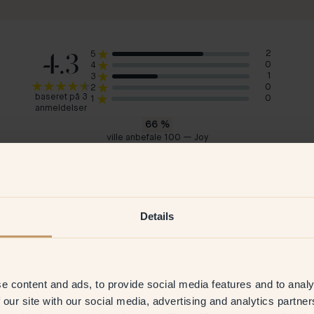
4.3
2
5
0
4
1
3
0
2
baseret på 3
0
1
anmeldelser
66
%
ville anbefale 100 — Joy
Stefanie H
Tyskland
e
9 Jul 2026
Verificeret kunde
Details
e content and ads, to provide social media features and to analy
 our site with our social media, advertising and analytics partn