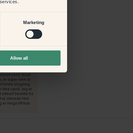
 services.
Marketing
Allow all
oveværelse med
n praktisk
e forsendelse og
stremt nemt. Hvad
e, er super nem at
første strygning.
 ikke opnå. Jeg er
sikkert bestille fra
 har allerede fået
 er mega tilfreds