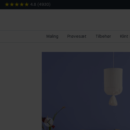
4.8
(
4930
)
Maling
Prøvesæt
Tilbehør
Klint