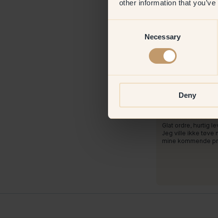
other information that you’ve
Consent
Necessary
Selection
Produktbillede
At male med:
10
Deny
Fløjlsmalet i en smu
børns nye værelse!
At handle hos Kli
Glat ordre, hurtig l
Jeg ville ikke tøve 
mine kommende pro