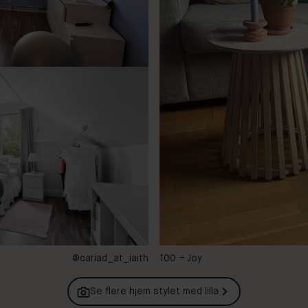
@cariad_at_iaith
100 – Joy
Se flere hjem stylet med
lilla