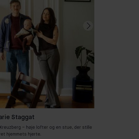
rie Staggat
 Kreuzberg – høje lofter og en stue, der stille
Velkommen til
vet hjemmets hjerte.