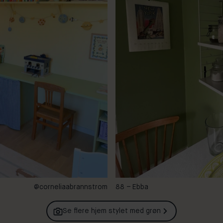
@corneliaabrannstrom
88 – Ebba
Se flere hjem stylet med
grøn