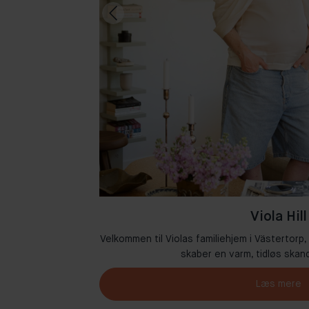
Viola Hill
Amsterdam, hvor
Velkommen til Violas familiehjem i Västertorp,
n.
skaber en varm, tidløs skand
Læs mere