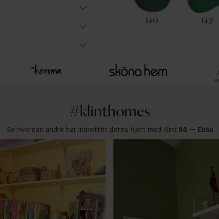
91
31
140
142
#klinthomes
Se hvordan andre har indrettet deres hjem med Klint.
88 — Ebba