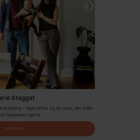
rie Staggat
 Kreuzberg – høje lofter og en stue, der stille
Velkommen til
vet hjemmets hjerte.
Læs mere