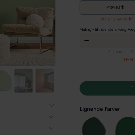
Prøveark
Hvad er prøveark?
Maling - til indendørs væg. Væ
2
liter nok til 
Hvor 
Ti
Lignende farver
Populær