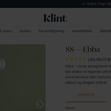
Gratis fragt p
 5 years
Guides
Farverådgivning
Anmeldelser
Bæred
88 — Ebba
Læs alle 14 a
Ebba - vores ærtegrønne me
kan skabe et legende udtry
soveværelser eller matches
tidløst og elegant indtryk.
Vægmaling
Prøver