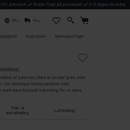
å 10+ prøveark
Gratis fragt på prøvesæt
2-3 dages levering
EN
US
ygtighed
Inspiration
Hjemreportage
nmeldelser
dlem af paletten. Ebba er en klar grøn, som
k i for eksempel børneværelser eller
 med mere klassisk indretning for et mere
Træ- &
Loftmaling
metalmaling