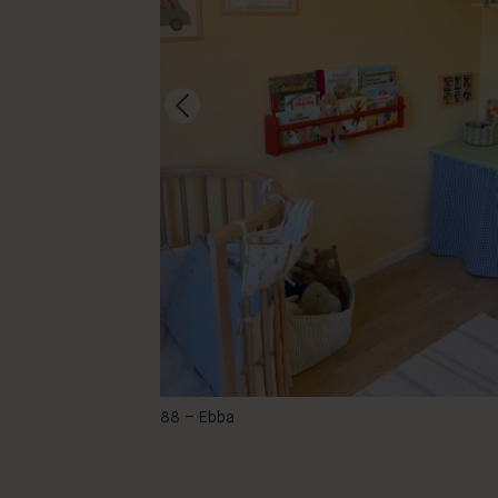
-
88 – Ebba