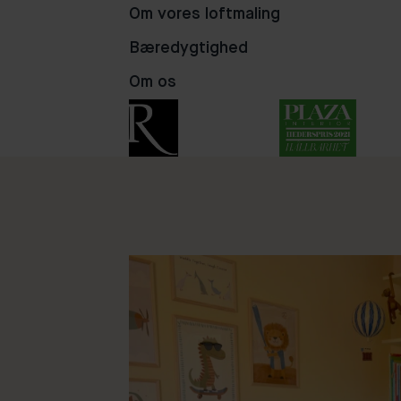
Om vores loftmaling
81
98
50
Bæredygtighed
Om os