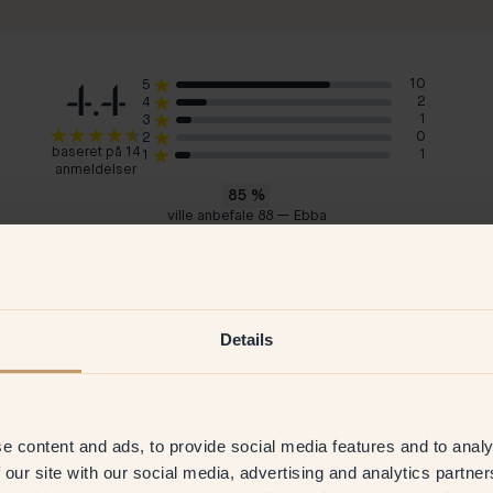
4.4
10
5
2
4
1
3
0
2
baseret på 14
1
1
anmeldelser
85
%
ville anbefale 88 — Ebba
Isaac W
Bri
Norge
Sve
2026
Verificeret kunde
12 Jun 2026
V
Details
e content and ads, to provide social media features and to analy
 our site with our social media, advertising and analytics partn