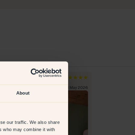
tt-Marie I
Johanna
rige
Sverige
erificeret kunde
23 May 2026
Verificeret kunde
About
se our traffic. We also share
ers who may combine it with