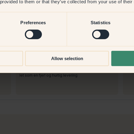
 provided to them or that they’ve collected from your use of their
Preferences
Statistics
At male med:
88 — Ebba
At 
Allow selection
fantastisk maling! påføres let og giver en smuk farve,
Let 
har masser tilbage!
At 
At handle hos Klint:
Let,
let som en fjer! og hurtig levering