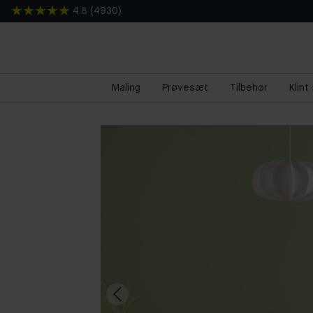
4.8
(
4930
)
Maling
Prøvesæt
Tilbehør
Klint