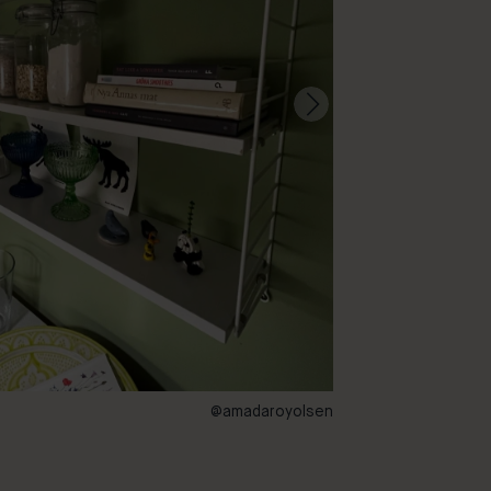
@amadaroyolsen
88 – Ebba