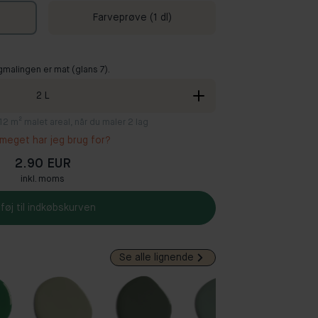
Farveprøve (1 dl)
gmalingen er mat (glans 7).
2
L
8-12 m² malet areal, når du maler 2 lag
meget har jeg brug for?
2.90 EUR
inkl. moms
lføj til indkøbskurven
Se alle lignende