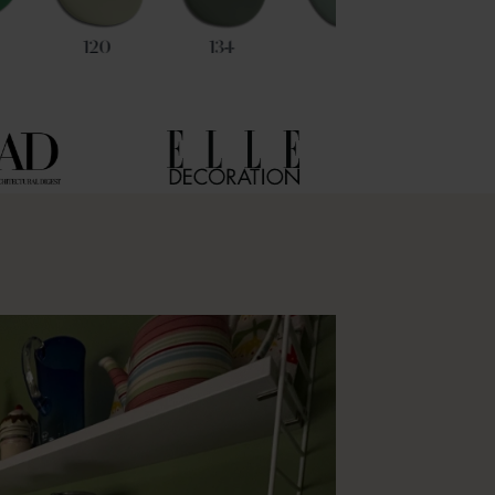
120
134
17
53