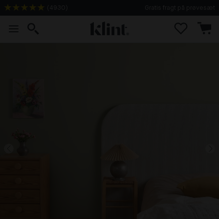
(
4930
)
Gratis fragt på prøvesæt