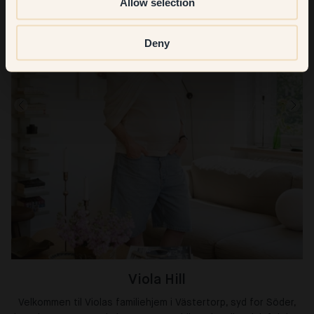
Allow selection
Deny
Viola Hill
Velkommen til Violas familiehjem i Västertorp, syd for Söder,