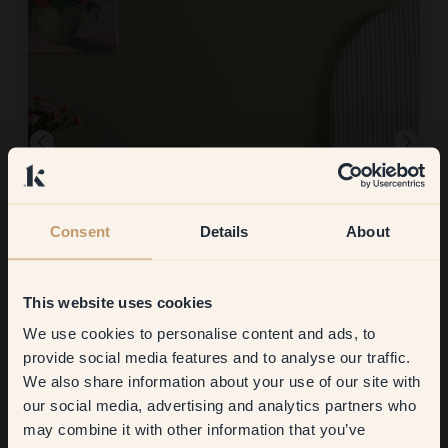
Consent
Details
About
Produktbillede
This website uses cookies
At male med:
120 — Rosemary
We use cookies to personalise content and ads, to
Get
10%
off your
Nem at male med og godt slutresultat. Malingen kom i en praktisk
provide social media features and to analyse our traffic.
emballage.
At handle hos Klint:
We also share information about your use of our site with
first order
Let at bestille og hurtig levering. Godt med store prøverark at
our social media, advertising and analytics partners who
hænge op på væggen. Meget tilfreds med det endelige resultat.
may combine it with other information that you’ve