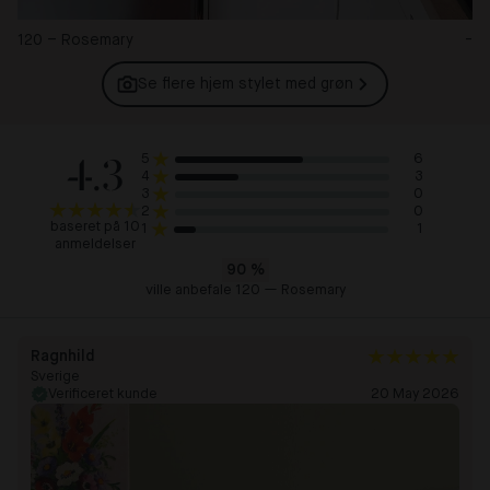
120 – Rosemary
-
Se flere hjem stylet med
grøn
4.3
6
5
3
4
0
3
0
2
baseret på 10
1
1
anmeldelser
90
%
ville anbefale 120 — Rosemary
Ragnhild
Sverige
Verificeret kunde
20 May 2026