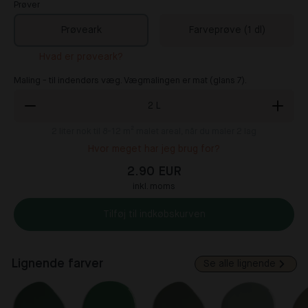
Prøver
Prøveark
Farveprøve (1 dl)
Hvad er prøveark?
Maling - til indendørs væg. Vægmalingen er mat (glans 7).
2
L
2
liter nok til 8-12 m² malet areal, når du maler 2 lag
Hvor meget har jeg brug for?
2.90 EUR
inkl. moms
Tilføj til indkøbskurven
Lignende farver
Se alle lignende