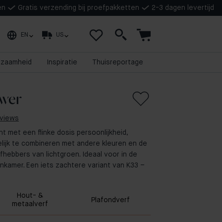
en
Gratis verzending bij proefpakketten
2-3 dagen levertijd
EN
US
rzaamheid
Inspiratie
Thuisreportage
ower
eviews
nt met een flinke dosis persoonlijkheid,
lijk te combineren met andere kleuren en de
fhebbers van lichtgroen. Ideaal voor in de
kamer. Een iets zachtere variant van K33 –
Hout- &
Plafondverf
metaalverf