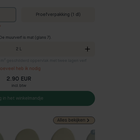
Proefverpakking (1 dl)
?
De muurverf is mat (glans 7).
2
L
2 m² geschilderd oppervlak met twee lagen verf
oeveel heb ik nodig
2.90 EUR
incl. btw
g in het winkelmandje
Alles bekijken
Populair