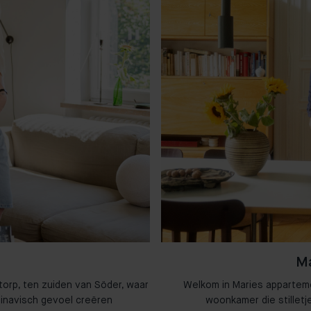
Ma
torp, ten zuiden van Söder, waar
Welkom in Maries appartem
dinavisch gevoel creëren
woonkamer die stilletj