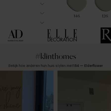
115
99
146
126
#klinthomes
Bekijk hoe anderen hun huis stylen met
154 — Elderflower