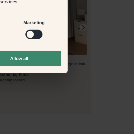
 services.
Marketing
Productafbeeld
Allow all
mee te verven:
154 — Elderflower
Om mee te verve
reet mooie kleur die groeit en een rustige indruk
Geen problemen
ft
ellen bij Klint:
ecompliceerd