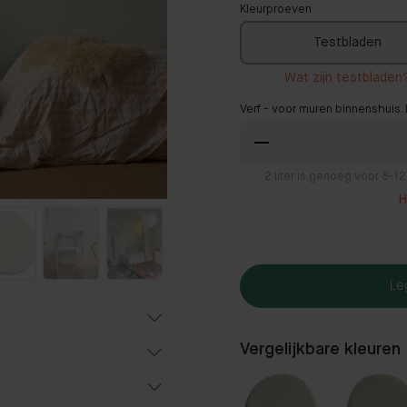
Kleurproeven
Testbladen
Wat zijn testbladen
Verf - voor muren binnenshuis. 
2
liter is genoeg voor 8-1
H
Le
Vergelijkbare kleuren
f