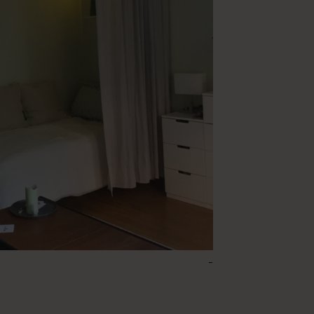
-
154 – Elderflower