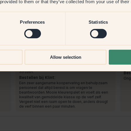
 provided to them or that they’ve collected from your use of their
Preferences
Statistics
Productafbeelding
Allow selection
Om mee te verven:
154 — Elderflower
Om 
Bijna een grijsachtige wit op de muren, maar wanneer
Disc
het als dakverf wordt gebruikt, zal het meer lijken op
gee
33 Lush.
Best
Bestellen bij Klint:
Ong
Een zeer aangename koopervaring en behulpzaam
personeel dat altijd bereid is om vragen te
beantwoorden. Mooie kleurenpalet en voelt als een
kwaliteit van gemiddelde klasse op de verf zelf.
Vergeet niet een raam open te doen, anders droogt
de verf binnen een paar minuten.