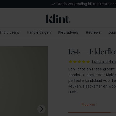
Gratis verzending bij 10+ testblad
lint 5 years
Handleidingen
Kleuradvies
Reviews
Duu
154 — Elderfl
Lees alle 4 r
Een lichte en frisse groenti
zonder te domineren. Makke
perfecte kandidaad voor lie
keuken, slaapkamer en woon
Lush.
Muurverf