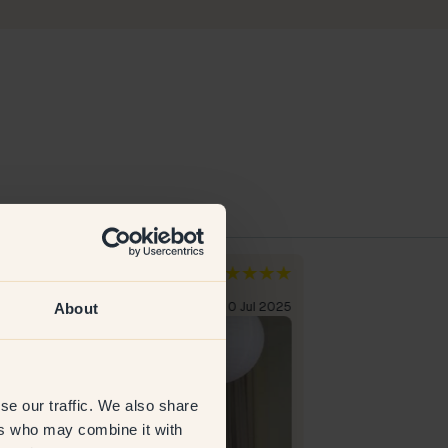
 M
Ebba C
den
Zweden
About
everifieerde klant
10 Jul 2025
Geverifieerde kl
se our traffic. We also share
ers who may combine it with