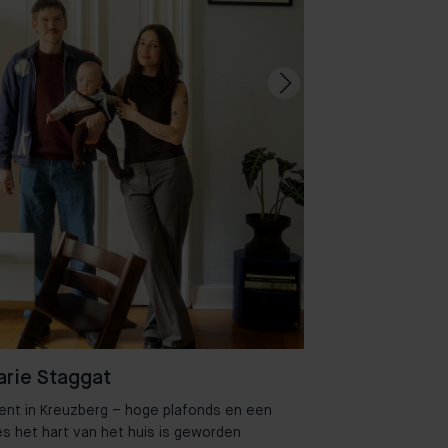
rie Staggat
ent in Kreuzberg – hoge plafonds en een
Welkom in 
es het hart van het huis is geworden