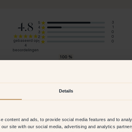
4.8
3
5
1
4
0
3
0
2
gebaseerd op
0
1
4
beoordelingen
100
%
zouden 154 — Elderflower aanraden
Sigurd S
Eva
Noorwegen
Zwe
Details
2026
Geverifieerde klant
16 Dec 2025
G
e content and ads, to provide social media features and to analy
 our site with our social media, advertising and analytics partn