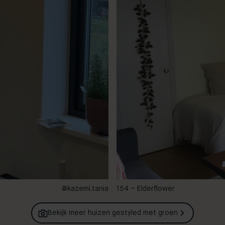
@kazemi.tania
154 – Elderflower
Bekijk meer huizen gestyled met
groen