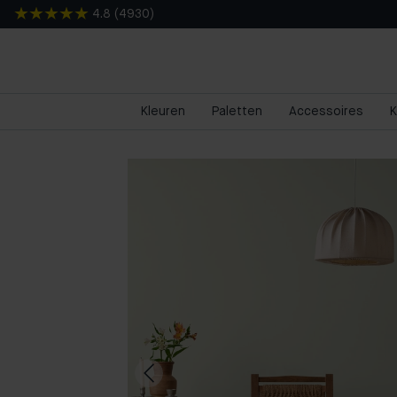
4.8
(
4930
)
Kleuren
Paletten
Accessoires
K