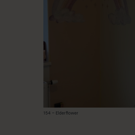
-
154 – Elderflower