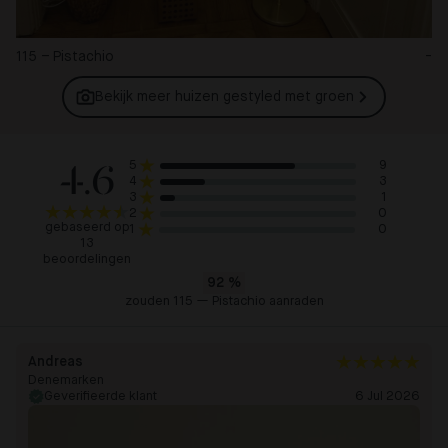
115 – Pistachio
-
Bekijk meer huizen gestyled met
groen
4.6
9
5
3
4
1
3
0
2
gebaseerd op
0
1
13
beoordelingen
92
%
zouden 115 — Pistachio aanraden
Andreas
Denemarken
Geverifieerde klant
6 Jul 2026