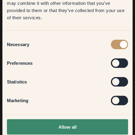
may combine it with other information that you’ve
​But first, which room do you
provided to them or that they’ve collected from your use
want to transform?
of their services.
Living room
Zoek je meer inspiratie?
Consent
Necessary
Welkom in onze interieurwereld. Hier krijg je goed advies,
Selection
inspiratie en 10% korting op je volgende aankoop
Bedroom
Preferences
Kitchen & Dining
Statistics
Aanmelden
Hallway
Marketing
None of the above
Allow all