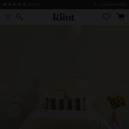
(
4930
)
2-3 dagen levertijd