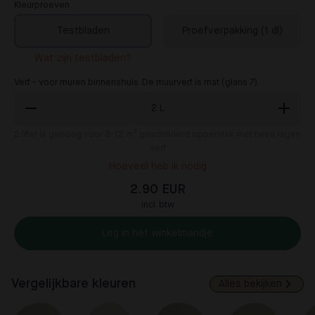
Kleurproeven
Testbladen
Proefverpakking (1 dl)
Wat zijn testbladen?
Verf - voor muren binnenshuis. De muurverf is mat (glans 7).
2
L
2
liter is genoeg voor 8-12 m² geschilderd oppervlak met twee lagen
verf
Hoeveel heb ik nodig
2.90 EUR
incl. btw
Leg in het winkelmandje
Vergelijkbare kleuren
Alles bekijken