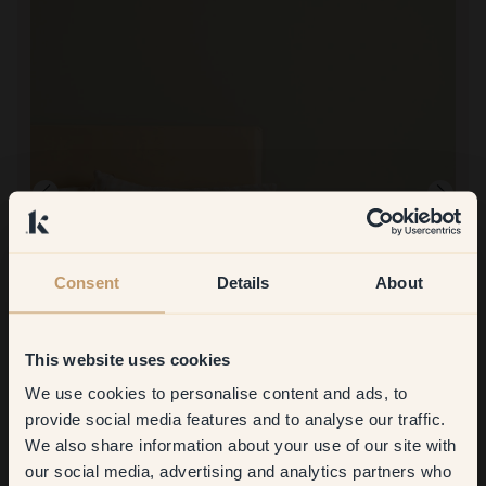
Consent
Details
About
This website uses cookies
Productafbeelding
Om mee te verven:
115 — Pistachio
We use cookies to personalise content and ads, to
Get
10%
off your
Het was leuk
provide social media features and to analyse our traffic.
Bestellen bij Klint:
We also share information about your use of our site with
first order
Het was goed
our social media, advertising and analytics partners who