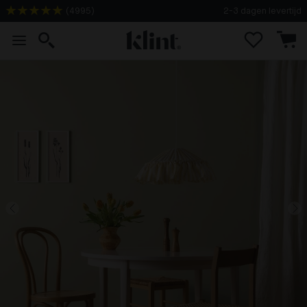
(
4995
)
2-3 dagen levertijd