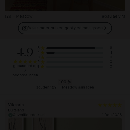
129 – Meadow
@paulaelvira
Bekijk meer huizen gestyled met
groen
4.9
6
5
1
4
0
3
0
2
gebaseerd op
0
1
7
beoordelingen
100
%
zouden 129 — Meadow aanraden
Viktoria
Duitsland
Geverifieerde klant
1 Dec 2025