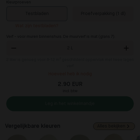
Kleurproeven
Testbladen
Proefverpakking (1 dl)
Wat zijn testbladen?
Verf - voor muren binnenshuis. De muurverf is mat (glans 7).
2
L
2
liter is genoeg voor 8-12 m² geschilderd oppervlak met twee lagen
verf
Hoeveel heb ik nodig
2.90 EUR
incl. btw
Leg in het winkelmandje
Vergelijkbare kleuren
Alles bekijken