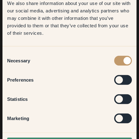
Super gemakkelijk, geweldig idee met de kleurstickers.
We also share information about your use of our site with
first order
our social media, advertising and analytics partners who
may combine it with other information that you’ve
​But first, which room do you
provided to them or that they’ve collected from your use
want to transform?
of their services.
Living room
Consent
Necessary
Selection
Zoek je meer inspiratie?
Bedroom
Welkom in onze interieurwereld. Hier krijg je goed advies,
Preferences
inspiratie en 10% korting op je volgende aankoop
Kitchen & Dining
Statistics
Hallway
Aanmelden
Marketing
None of the above