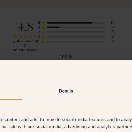
4.8
11
5
3
4
0
3
0
2
gebaseerd op
0
1
14
beoordelingen
100
%
zouden 33 — Lush aanraden
Sørensen
Lin
Denemarken
Den
Details
2026
Geverifieerde klant
25 Mar 2026
G
e content and ads, to provide social media features and to analy
 our site with our social media, advertising and analytics partn