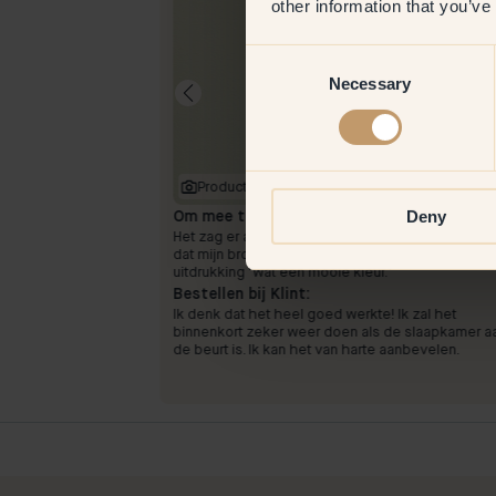
other information that you’ve
Consent
Necessary
Selection
Productafbeelding
Deny
Om mee te verven:
33 — Lush
er aanvoelt
Het zag er afgewerkt uit na één laag. Ik herinner 
dat mijn broer die me hielp reageerde met de
uitdrukking "wat een mooie kleur."
Bestellen bij Klint:
Ik denk dat het heel goed werkte! Ik zal het
binnenkort zeker weer doen als de slaapkamer a
de beurt is. Ik kan het van harte aanbevelen.