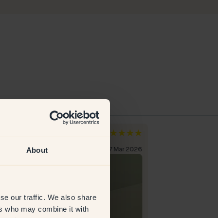
e T
Sigurd S
emarken
Noorwegen
About
everifieerde klant
17 Mar 2026
Geverifieerde kl
se our traffic. We also share
ers who may combine it with