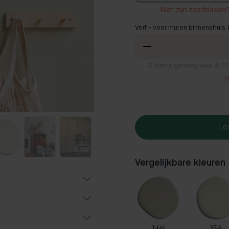
Wat zijn testbladen
Verf - voor muren binnenshuis. 
2
liter is genoeg voor 8-1
H
Le
Vergelijkbare kleuren
f
115
99
146
154