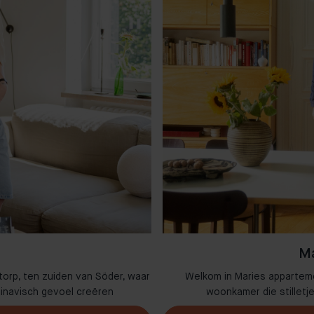
Ma
torp, ten zuiden van Söder, waar
Welkom in Maries appartem
dinavisch gevoel creëren
woonkamer die stilletj