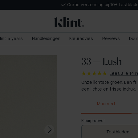
Gratis verzending bij 10+ testblad
lint 5 years
Handleidingen
Kleuradvies
Reviews
Duu
33 — Lush
Lees alle 14 
Onze lichtste groen. Een fr
een lichte en frisse indruk.
Muurverf
Kleurproeven
Testbladen