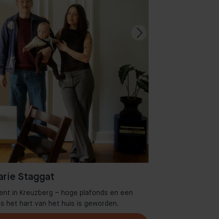
rie Staggat
ent in Kreuzberg – hoge plafonds en een
Welkom in 
es het hart van het huis is geworden.