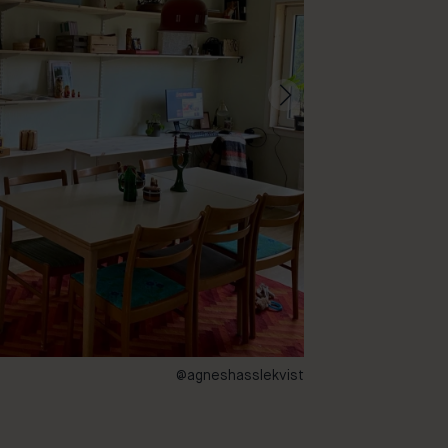
@agneshasslekvist
33 – Lush