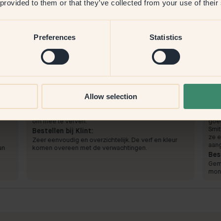
 provided to them or that they’ve collected from your use of their
Preferences
Statistics
Productafbeelding
Allow selection
Om mee te verven:
33 — Lush
Om 
me
De kwaliteit van de verf en de kleur komen overeen
Plaf
met de verwachtingen. Erg gemakkelijk en dekkend
en s
om mee te verven.
goed
Smi
Bestellen bij Klint:
ze e
Zeer eenvoudig en overzichtelijk. De verf en kleur
aan
an
komen overeen met de verwachtingen.
Best
Gema
mon