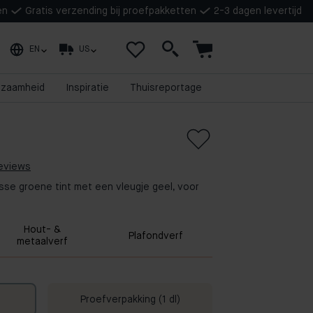
en
Gratis verzending bij proefpakketten
2-3 dagen levertijd
EN
US
rzaamheid
Inspiratie
Thuisreportage
reviews
isse groene tint met een vleugje geel, voor
Hout- &
Plafondverf
metaalverf
Proefverpakking (1 dl)