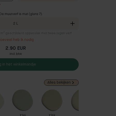
?
De muurverf is mat (glans 7).
2
L
2 m² geschilderd oppervlak met twee lagen verf
oeveel heb ik nodig
2.90 EUR
incl. btw
g in het winkelmandje
Alles bekijken
Popula
126
129
132
43