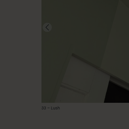
@macekitten
33 – Lush