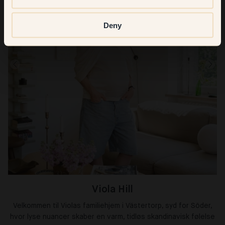
Deny
Viola Hill
Velkommen til Violas familiehjem i Västertorp, syd for Söder,
hvor lyse nuancer skaber en varm, tidløs skandinavisk følelse