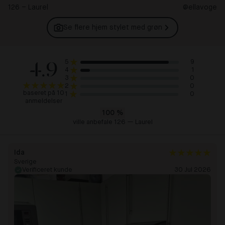
126 – Laurel
@ellavoge
Se flere hjem stylet med
grøn
4.9
9
5
1
4
0
3
0
2
baseret på 10
0
1
anmeldelser
100
%
ville anbefale 126 — Laurel
Ida
Sverige
Verificeret kunde
30 Jul 2026