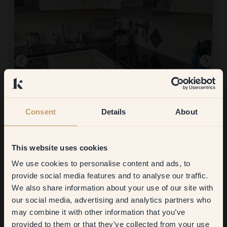
Consent
Details
About
This website uses cookies
At male med:
126 — Laurel
We use cookies to personalise content and ads, to
Fin farve med god dækning
Get
10%
off your
At handle hos Klint:
provide social media features and to analyse our traffic.
Det var enkelt og intuitivt
We also share information about your use of our site with
first order
our social media, advertising and analytics partners who
may combine it with other information that you’ve
​But first, which room do you
provided to them or that they’ve collected from your use