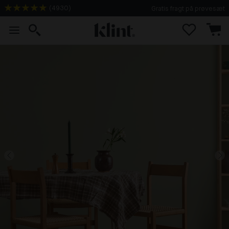
(
4930
)
Gratis fragt på prøvesæt