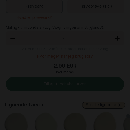
Prøveark
Farveprøve (1 dl)
Hvad er prøveark?
Maling - til indendørs væg. Vægmalingen er mat (glans 7).
2
L
2
liter nok til 8-12 m² malet areal, når du maler 2 lag
Hvor meget har jeg brug for?
2.90 EUR
inkl. moms
Tilføj til indkøbskurven
Lignende farver
Se alle lignende