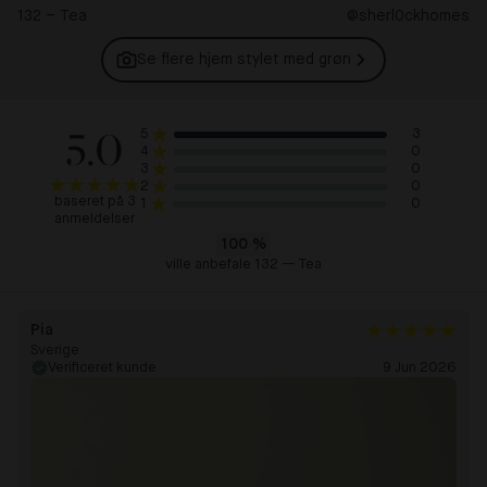
132 – Tea
@sherl0ckhomes
Se flere hjem stylet med
grøn
5.0
3
5
0
4
0
3
0
2
baseret på 3
0
1
anmeldelser
100
%
ville anbefale 132 — Tea
Pia
Sverige
Verificeret kunde
9 Jun 2026