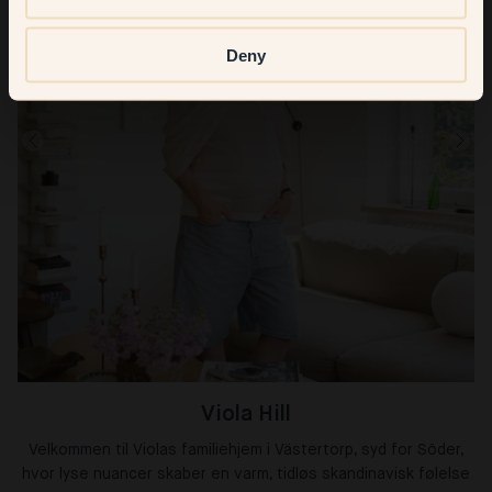
Deny
Viola Hill
Velkommen til Violas familiehjem i Västertorp, syd for Söder,
hvor lyse nuancer skaber en varm, tidløs skandinavisk følelse