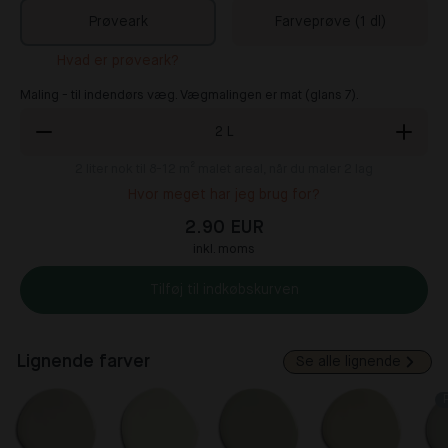
Prøveark
Farveprøve (1 dl)
Hvad er prøveark?
Maling - til indendørs væg. Vægmalingen er mat (glans 7).
2
L
2
liter nok til 8-12 m² malet areal, når du maler 2 lag
Hvor meget har jeg brug for?
2.90 EUR
inkl. moms
Tilføj til indkøbskurven
Lignende farver
Se alle lignende