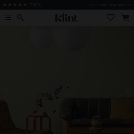
(
4930
)
Gratis fragt på prøvesæt