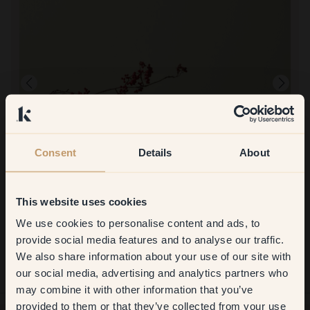
Consent
Details
About
Produktbillede
This website uses cookies
At male med:
132 — Tea
We use cookies to personalise content and ads, to
Det gik meget godt!
Get
10%
off your
At handle hos Klint:
provide social media features and to analyse our traffic.
Hurtigt og glat! Hjemmeleveringen var 👍🏼
We also share information about your use of our site with
first order
our social media, advertising and analytics partners who
may combine it with other information that you’ve
​But first, which room do you
provided to them or that they’ve collected from your use