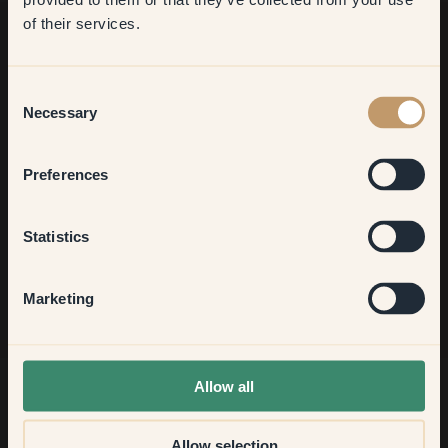
want to transform?
of their services.
Vil du have mere inspiration?
Living room
Consent
Velkommen til vores verden af livlige farver! Få hjælpsomme
Necessary
Selection
tips, inspirerende idéer og 10% rabat på din næste bestilling.
Bedroom
Preferences
Kitchen & Dining
Tilmeld dig
Statistics
Hallway
Marketing
None of the above
Allow all
Allow selection