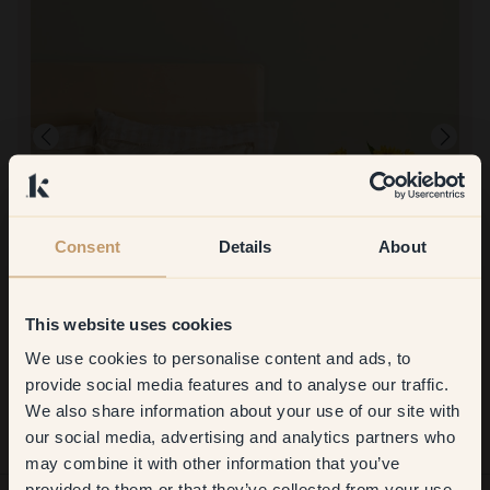
Consent
Details
About
Produktbillede
This website uses cookies
At male med:
115 — Pistachio
Det var fint
We use cookies to personalise content and ads, to
Get
10%
off your
At handle hos Klint:
provide social media features and to analyse our traffic.
Det var godt
We also share information about your use of our site with
first order
our social media, advertising and analytics partners who
may combine it with other information that you’ve
​But first, which room do you
provided to them or that they’ve collected from your use