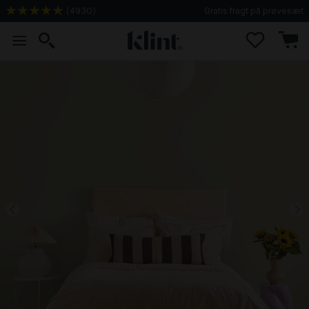
(
4930
)
Gratis fragt på prøvesæt