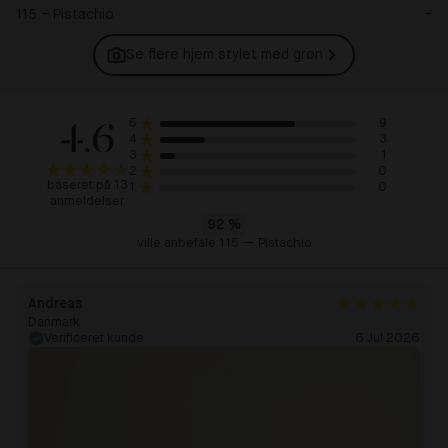
115 – Pistachio
-
Se flere hjem stylet med
grøn
4.6
9
5
3
4
1
3
0
2
baseret på 13
0
1
anmeldelser
92
%
ville anbefale 115 — Pistachio
Andreas
Danmark
Verificeret kunde
6 Jul 2026