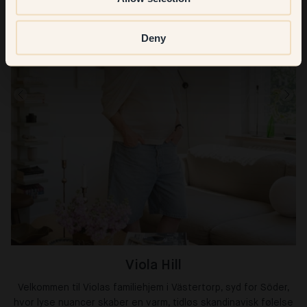
Deny
Viola Hill
Velkommen til Violas familiehjem i Västertorp, syd for Söder,
hvor lyse nuancer skaber en varm, tidløs skandinavisk følelse