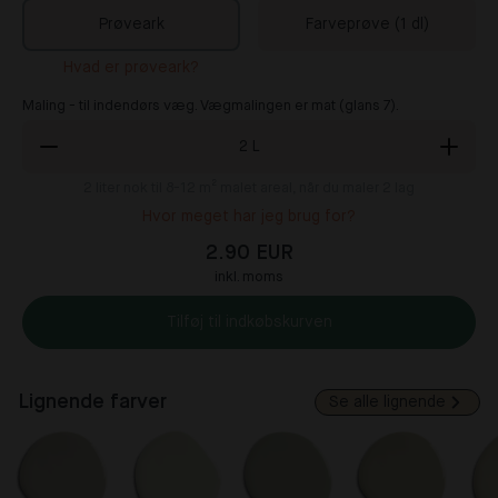
Prøveark
Farveprøve (1 dl)
Hvad er prøveark?
Maling - til indendørs væg. Vægmalingen er mat (glans 7).
2
L
2
liter nok til 8-12 m² malet areal, når du maler 2 lag
Hvor meget har jeg brug for?
2.90 EUR
inkl. moms
Tilføj til indkøbskurven
Lignende farver
Se alle lignende