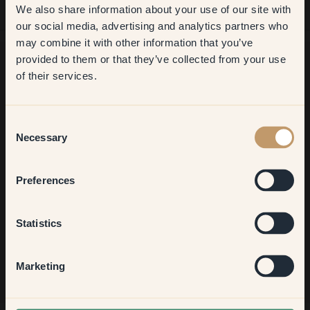
We also share information about your use of our site with
first order
our social media, advertising and analytics partners who
may combine it with other information that you’ve
​But first, which room do you
provided to them or that they’ve collected from your use
want to transform?
of their services.
Ancora in cerca di ispirazione?
Vi diamo il benvenuto nel nostro mondo di colori brillanti!
Living room
Consent
Trova consigli utili, idee creative e ricevi il 10% di sconto sul
Necessary
tuo prossimo ordine.
Selection
Bedroom
Preferences
Kitchen & Dining
Iscriviti
Statistics
Hallway
Marketing
None of the above