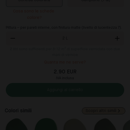
Scheda colorata
Campione (1 dl)
Cosa sono le schede 
colore?
Pittura – per pareti interne, con finitura matte (livello di lucentezza 7).
2
L
2
litri sono sufficienti per 8-12 m² di superficie verniciata con due
mani di vernice
Quanta me ne serve?
2.90 EUR
IVA inclusa
Aggiungi al carrello
Colori simili
Scopri altri simili