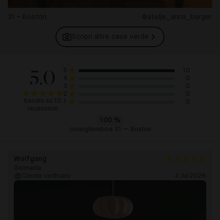
31 – Boston
@atelje_anna_berger
Scopri altre case
verde
5.0
10
5
0
4
0
3
0
2
basato su 10
0
1
recensioni
100
%
consiglierebbe 31 — Boston
Wolfgang
Germania
Cliente verificato
4 Jul 2026