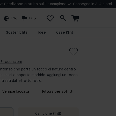
Spedizione gratuita sui kit campione
Consegna in 3-4 giorni
EN
US
Sostenibilità
Idee
Case Klint
 3 recensioni
intenso che porta un tocco di natura dentro
ni caldi e coperte morbide. Aggiungi un tocco
rasti dall'effetto retrò.
Vernice laccata
Pittura per soffitti
Campione (1 dl)