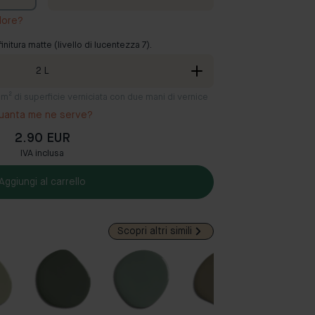
lore?
finitura matte (livello di lucentezza 7).
2
L
12 m² di superficie verniciata con due mani di vernice
uanta me ne serve?
2.90 EUR
IVA inclusa
Aggiungi al carrello
Scopri altri simili
Popola