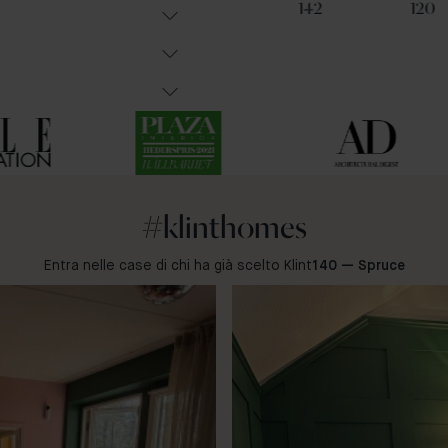
91
31
142
120
#klinthomes
Entra nelle case di chi ha già scelto Klint
140 — Spruce