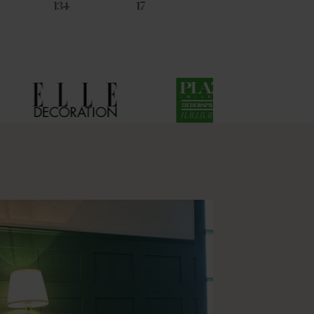
134
17
53
11