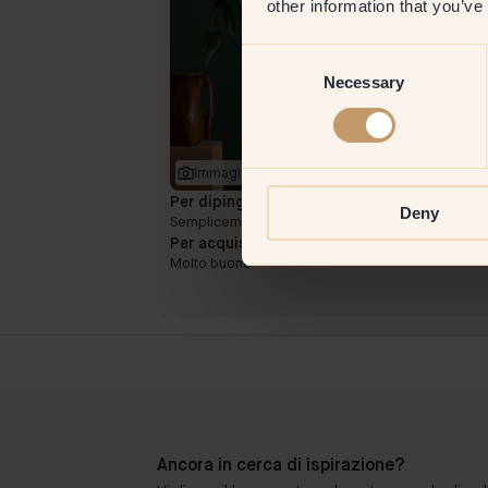
other information that you’ve
Consent
Necessary
Selection
Immagine del prodotto
Per dipingere con:
140 — Spruce
Deny
Semplicemente una buona copertura
Per acquistare da Klint:
Molto buono
Ancora in cerca di ispirazione?