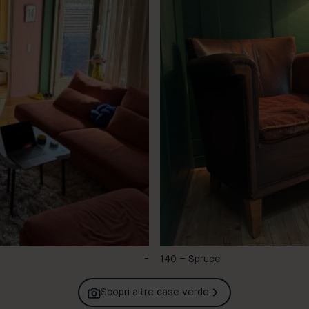
-
140 – Spruce
Scopri altre case
verde