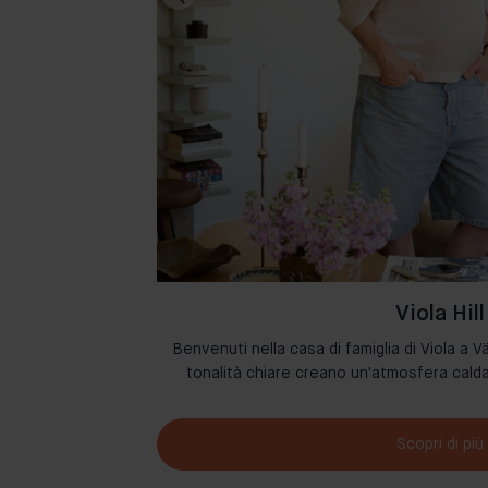
Viola Hill
 i loro spazi con i
Benvenuti nella casa di famiglia di Viola a Vä
etto d’arredo.
tonalità chiare creano un'atmosfera cal
Scopri di più