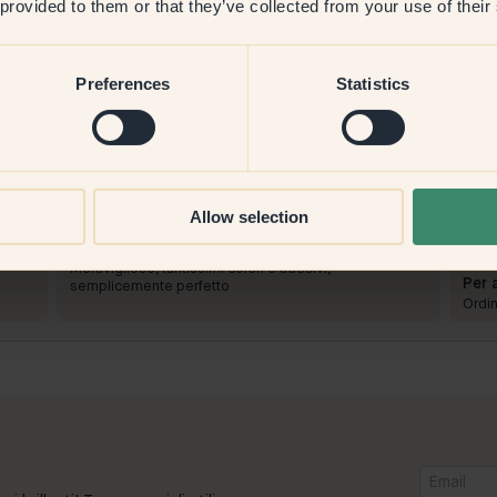
 provided to them or that they’ve collected from your use of their
Preferences
Statistics
Immagine del prodotto
I
Per dipingere con:
140 — Spruce
Per 
Allow selection
Non ancora dipinto ma molto emozionato
Mi è 
color
Per acquistare da Klint:
pazie
Meraviglioso, tantissimi colori e adesivi,
Per 
semplicemente perfetto
Ordin