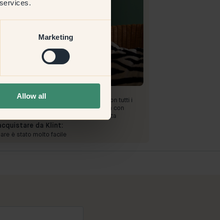
 services.
Marketing
mmagine del prodotto
dipingere con:
140 — Spruce
Allow all
piaciuto dipingere con Spruce. Come con tutti i
i scuri, sembrava un po' più difficile, ma con
nza e due strati la copertura era perfetta
acquistare da Klint:
are è stato molto facile