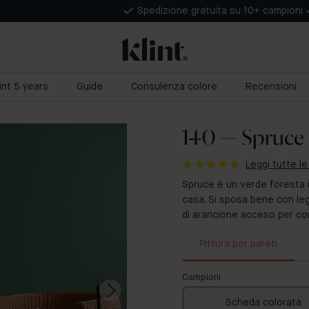
Spedizione gratuita su 10+ campioni
lint 5 years
Guide
Consulenza colore
Recensioni
140 — Spruce
Leggi tutte le
Spruce è un verde foresta 
casa. Si sposa bene con leg
di arancione acceso per cont
Pittura per pareti
Campioni
Scheda colorata