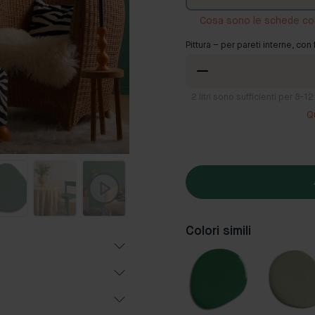
Cosa sono le schede co
Pittura – per pareti interne, con 
2
litri sono sufficienti per 8-
Q
Colori simili
Popolari