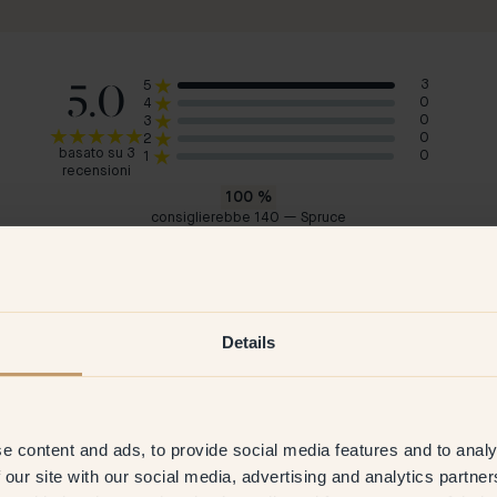
5.0
3
5
0
4
0
3
0
2
basato su 3
0
1
recensioni
100
%
consiglierebbe 140 — Spruce
Mai-Lis
Bog
Svezia
Svez
 2026
Cliente verificato
11 Apr 2026
Cl
Details
e content and ads, to provide social media features and to analy
 our site with our social media, advertising and analytics partn