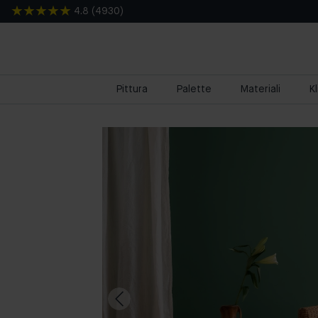
4.8
(
4930
)
Pittura
Palette
Materiali
K