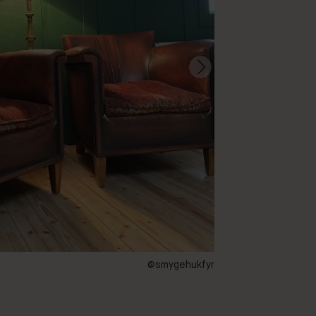
@smygehukfyr
140 – Spruce