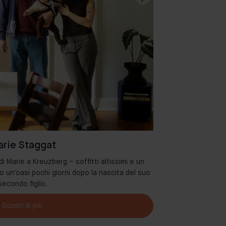
rie Staggat
 Marie a Kreuzberg – soffitti altissimi e un
Benvenuti nel de
o un'oasi pochi giorni dopo la nascita del suo
secondo figlio.
Scopri di più