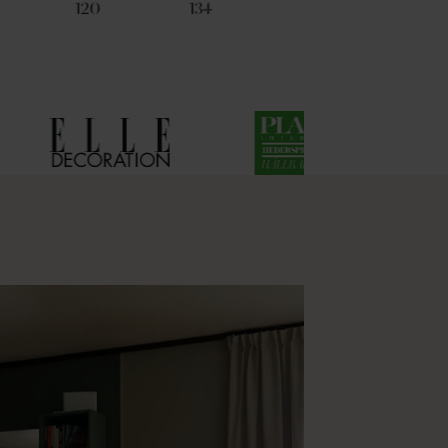
120
134
17
53