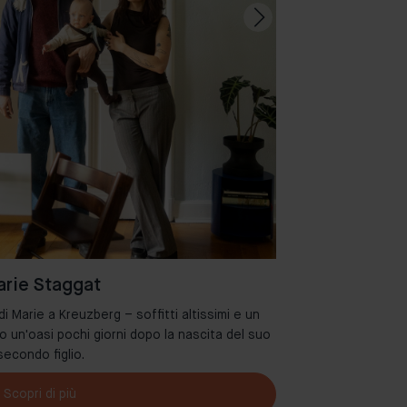
rie Staggat
 Marie a Kreuzberg – soffitti altissimi e un
Benvenuti nel de
o un'oasi pochi giorni dopo la nascita del suo
secondo figlio.
Scopri di più