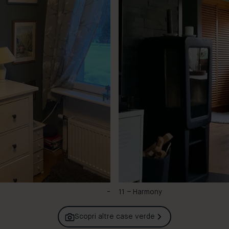
-
11 – Harmony
Scopri altre case
verde