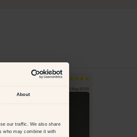
a K
Christina H
zia
Svezia
liente verificato
28 Aug 2025
Cliente verificato
About
se our traffic. We also share
ers who may combine it with