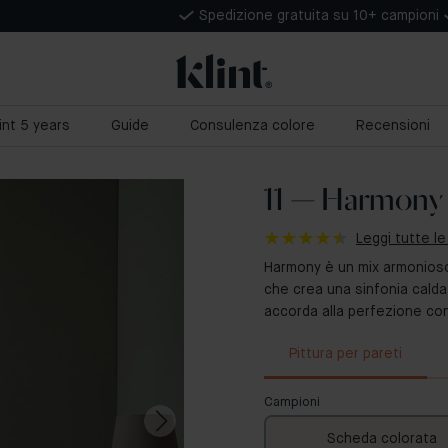
Spedizione gratuita su 10+ campioni
lint 5 years
Guide
Consulenza colore
Recensioni
11 — Harmony
Leggi tutte le
Harmony è un mix armonioso 
che crea una sinfonia calda
accorda alla perfezione con
Pittura per pareti
Campioni
Scheda colorata