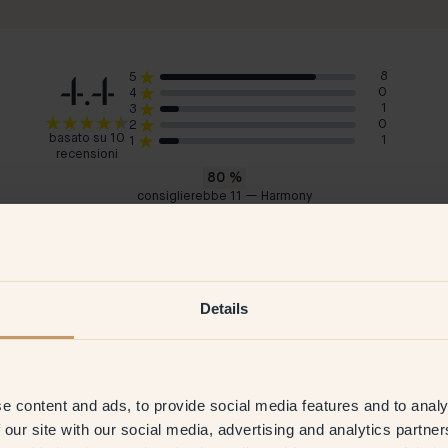
4.4
8
5
0
4
1
3
0
2
basato su 10
1
1
recensioni
80
%
consiglierebbe 11 — Harmony
Daniela M
Ann
Svezia
Sve
2026
Cliente verificato
27 Oct 2025
C
Details
e content and ads, to provide social media features and to analy
 our site with our social media, advertising and analytics partn