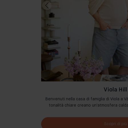
Viola Hill
 i loro spazi con i
Benvenuti nella casa di famiglia di Viola a Vä
etto d’arredo.
tonalità chiare creano un'atmosfera cal
Scopri di più