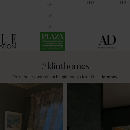
91
31
140
142
#klinthomes
Entra nelle case di chi ha già scelto Klint
11 — Harmony