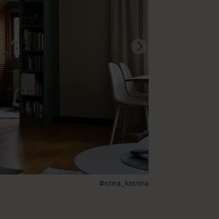
@stina_katriina
11 – Harmony, 39 –