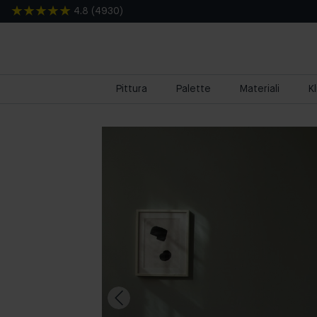
4.8
(
4930
)
Pittura
Palette
Materiali
K