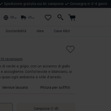
Spedizione gratuita sui kit campione
Consegna in 3-4 giorni
EN
US
Sostenibilità
Idee
Case Klint
 10 recensioni
di verde e grigio, con un accenno di giallo
 e accogliente. Confortevole e bilanciato, si
 quasi ogni ambiente e stile d’arredo.
Vernice laccata
Pittura per soffitti
Campione (1 dl)