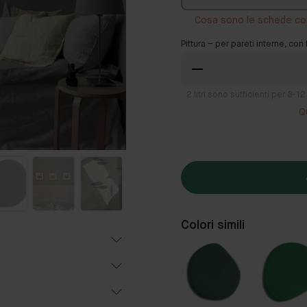
Cosa sono le schede co
Pittura – per pareti interne, con 
2
litri sono sufficienti per 8-
Q
Colori simili
Popolari