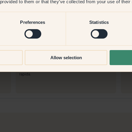
 provided to them or that they’ve collected from your use of their
Preferences
Statistics
Immagine del prodotto
Per dipingere con:
11 — Harmony
Per
Allow selection
to
Bene! Il colore è risultato più bello del previsto.
Colo
Per acquistare da Klint:
Per
Ottimo. È stato facile ordinare e la consegna è stata
Con
rapida.