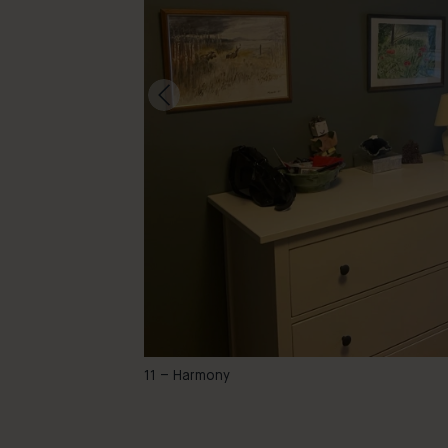
-
11 – Harmony