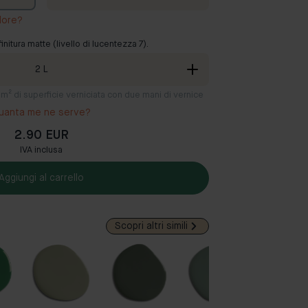
lore?
finitura matte (livello di lucentezza 7).
2
L
12 m² di superficie verniciata con due mani di vernice
uanta me ne serve?
2.90 EUR
IVA inclusa
Aggiungi al carrello
Scopri altri simili