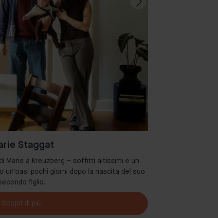
rie Staggat
 Marie a Kreuzberg – soffitti altissimi e un
Benvenuti nel de
o un'oasi pochi giorni dopo la nascita del suo
secondo figlio.
Scopri di più