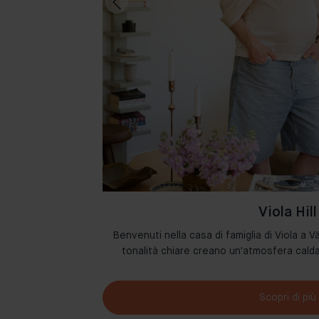
Viola Hill
 i loro spazi con i
Benvenuti nella casa di famiglia di Viola a Vä
etto d’arredo.
tonalità chiare creano un'atmosfera cal
Scopri di più