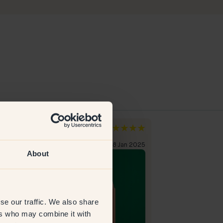
da L
Andrea C
zia
Svezia
liente verificato
28 Jan 2025
Cliente verificato
About
se our traffic. We also share
ers who may combine it with