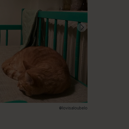
@lovisaloubelo
50 – Smaragd