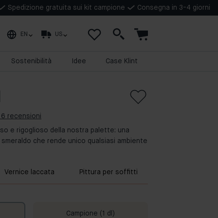
Spedizione gratuita sui kit campione
Consegna in 3-4 giorni
EN
US
Sostenibilità
Idee
Case Klint
d
 6 recensioni
so e rigoglioso della nostra palette: una
e smeraldo che rende unico qualsiasi ambiente
Vernice laccata
Pittura per soffitti
Campione (1 dl)