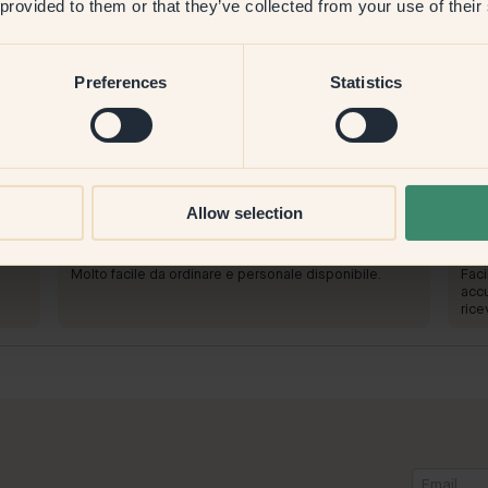
 provided to them or that they’ve collected from your use of their
Preferences
Statistics
Per dipingere con:
50 — Smaragd
Per
Allow selection
Molto semplice. Sono così soddisfatto del risultato.
n
Colo
Adoro il colore.
tro
che 
to
Per acquistare da Klint:
Per
Molto facile da ordinare e personale disponibile.
Faci
accu
rice