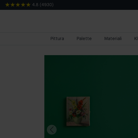
4.8
(
4930
)
Pittura
Palette
Materiali
K