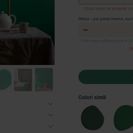
Cosa sono le schede co
Pittura – per pareti interne, con 
2
litri sono sufficienti per 8-
Q
Colori simili
Popolari