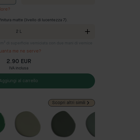
lore?
finitura matte (livello di lucentezza 7).
2
L
12 m² di superficie verniciata con due mani di vernice
uanta me ne serve?
2.90 EUR
IVA inclusa
Aggiungi al carrello
Scopri altri simili