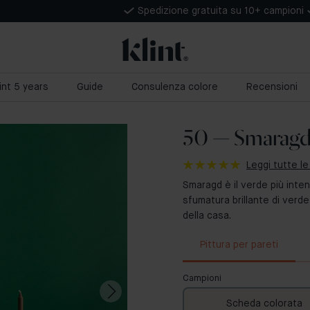
Spedizione gratuita su 10+ campioni
lint 5 years
Guide
Consulenza colore
Recensioni
50 — Smarag
Leggi tutte le
Smaragd è il verde più inten
sfumatura brillante di verd
della casa.
Pittura per pareti
Campioni
Scheda colorata