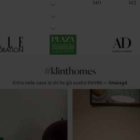
91
31
140
142
#klinthomes
Entra nelle case di chi ha già scelto Klint
50 — Smaragd