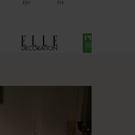
120
134
17
53