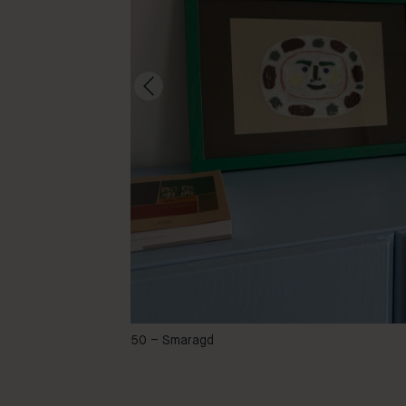
bellevandeplassche
50 – Smaragd