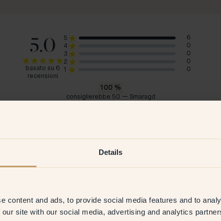
5.0
6
5
0
4
0
3
0
2
basato su 6
0
1
recensioni
100
%
consiglierebbe 50 — Smaragd
Karin M
Lin
Svezia
Sve
2025
Cliente verificato
7 Feb 2025
C
Details
e content and ads, to provide social media features and to analy
 our site with our social media, advertising and analytics partn