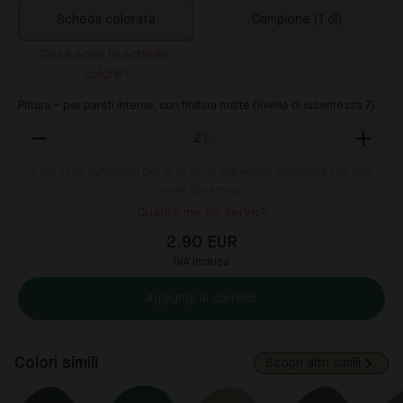
Scheda colorata
Campione (1 dl)
Cosa sono le schede 
colore?
Pittura – per pareti interne, con finitura matte (livello di lucentezza 7).
2
L
2
litri sono sufficienti per 8-12 m² di superficie verniciata con due
mani di vernice
Quanta me ne serve?
2.90 EUR
IVA inclusa
Aggiungi al carrello
Colori simili
Scopri altri simili