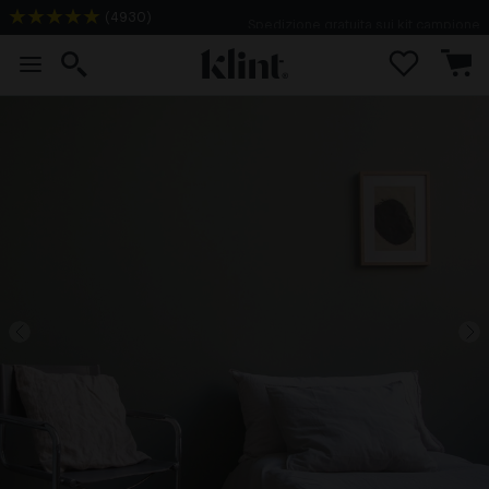
(
4930
)
Spedizione gratuita sui kit campione