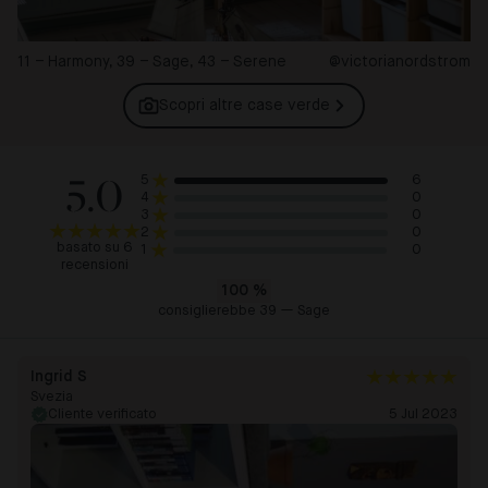
11 – Harmony, 39 – Sage, 43 – Serene
@victorianordstrom
Scopri altre case
verde
5.0
6
5
0
4
0
3
0
2
basato su 6
0
1
recensioni
100
%
consiglierebbe 39 — Sage
Ingrid S
Svezia
Cliente verificato
5 Jul 2023