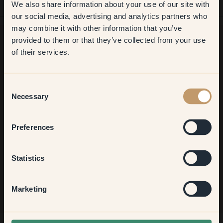
We also share information about your use of our site with
first order
our social media, advertising and analytics partners who
may combine it with other information that you’ve
​But first, which room do you
provided to them or that they’ve collected from your use
want to transform?
of their services.
Ancora in cerca di ispirazione?
Vi diamo il benvenuto nel nostro mondo di colori brillanti!
Living room
Trova consigli utili, idee creative e ricevi il 10% di sconto sul
Consent
tuo prossimo ordine.
Necessary
Selection
Bedroom
Preferences
Kitchen & Dining
Iscriviti
Statistics
Hallway
Marketing
None of the above