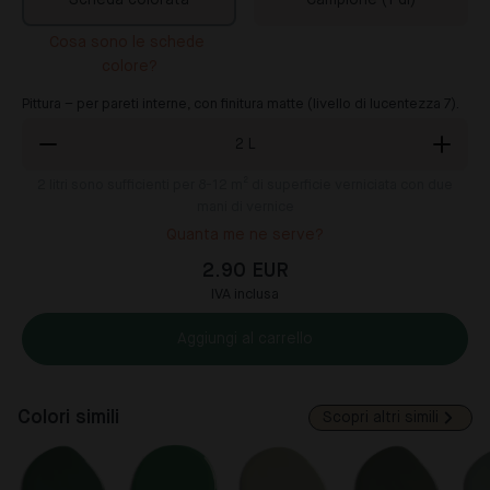
Scheda colorata
Campione (1 dl)
Cosa sono le schede 
colore?
Pittura – per pareti interne, con finitura matte (livello di lucentezza 7).
2
L
2
litri sono sufficienti per 8-12 m² di superficie verniciata con due
mani di vernice
Quanta me ne serve?
2.90 EUR
IVA inclusa
Aggiungi al carrello
Colori simili
Scopri altri simili