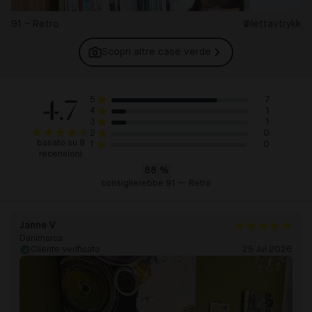
91 – Retro
@lettavtrykk
Scopri altre case
verde
4.7
7
5
1
4
1
3
0
2
basato su 9
0
1
recensioni
88
%
consiglierebbe 91 — Retro
Janne V
Danimarca
Cliente verificato
25 Jul 2026