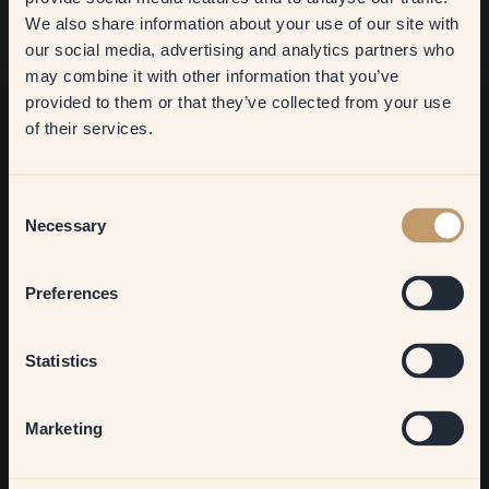
We also share information about your use of our site with
first order
our social media, advertising and analytics partners who
may combine it with other information that you’ve
​But first, which room do you
provided to them or that they’ve collected from your use
want to transform?
of their services.
Ancora in cerca di ispirazione?
Living room
Vi diamo il benvenuto nel nostro mondo di colori brillanti!
Consent
Trova consigli utili, idee creative e ricevi il 10% di sconto sul
Necessary
Selection
tuo prossimo ordine.
Bedroom
Preferences
Kitchen & Dining
Statistics
Iscriviti
Hallway
Marketing