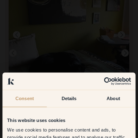
Consent
Details
About
Per dipingere con:
91 — Retro
Super facile da dipingere con essa e copre splendidamente
Per acquistare da Klint:
Così bello e consegna ragionevolmente veloce
This website uses cookies
We use cookies to personalise content and ads, to
Get
10%
off your
provide social media features and to analyse our traffic.