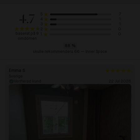
4.7
7
5
1
4
1
3
0
2
baserat på 9
0
1
omdömen
88
%
skulle rekommendera 66 — Inner Space
Emma S
Sverige
Verifierad kund
22 Jul 2026