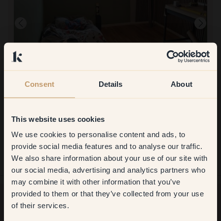
Consent
Details
About
Att måla med:
66 — Inner Space
This website uses cookies
Den var lätt att måla med, väldigt dryg.
Att handla med Klint:
We use cookies to personalise content and ads, to
Get
10%
off your
Toppenbra! Galet snabb leverans och riktigt bra att man kunde
provide social media features and to analyse our traffic.
beställa provarken först.
We also share information about your use of our site with
first order
our social media, advertising and analytics partners who
may combine it with other information that you’ve
​But first, which room do you
provided to them or that they’ve collected from your use
want to transform?
of their services.
Vill du få mer inspiration?