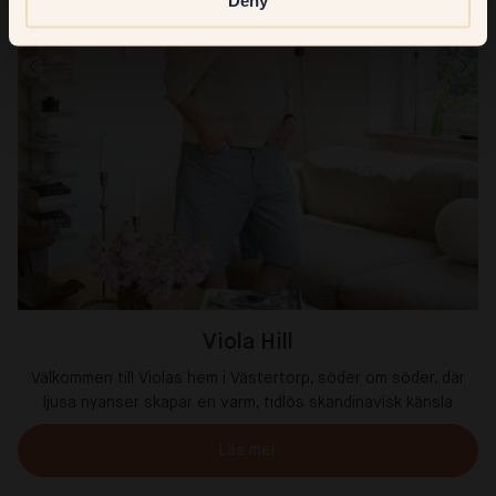
Deny
Viola Hill
Välkommen till Violas hem i Västertorp, söder om söder, där
ljusa nyanser skapar en varm, tidlös skandinavisk känsla
Läs mer