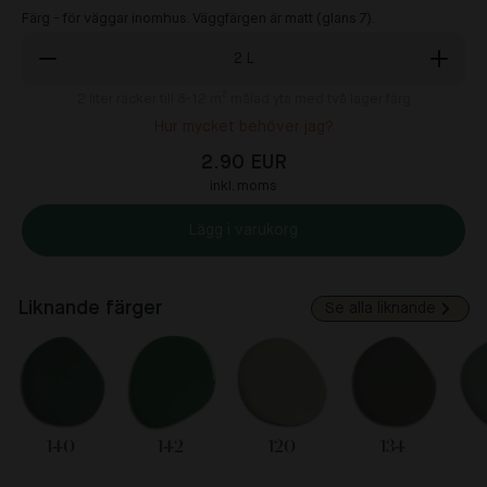
Färg - för väggar inomhus. Väggfärgen är matt (glans 7).
2
L
2
liter räcker till 8-12 m² målad yta med två lager färg
Hur mycket behöver jag?
2.90 EUR
inkl. moms
Lägg i varukorg
Liknande färger
Se alla liknande
140
142
120
134