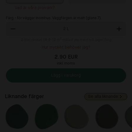
Vad är våra provark?
Färg - för väggar inomhus. Väggfärgen är matt (glans 7).
2
L
2
liter räcker till 8-12 m² målad yta med två lager färg
Hur mycket behöver jag?
2.90 EUR
inkl. moms
Lägg i varukorg
Liknande färger
Se alla liknande