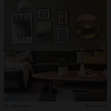
20 – September
@inspo.byjen