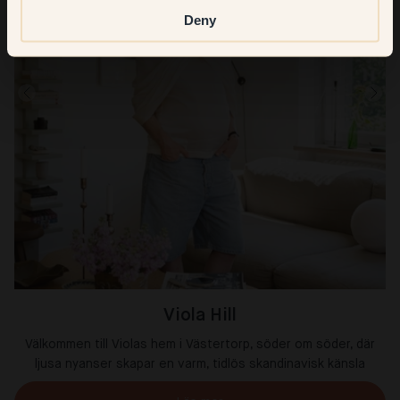
Deny
Viola Hill
Välkommen till Violas hem i Västertorp, söder om söder, där
ljusa nyanser skapar en varm, tidlös skandinavisk känsla