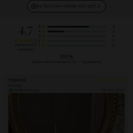
Se flera hem målade med
grön
4.7
5
5
2
4
0
3
0
2
baserat på 7
0
1
omdömen
100
%
skulle rekommendera 20 — September
IngMarie
Sverige
Verifierad kund
16 Sep 2025