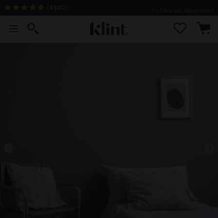
(
4930
)
Fri frakt på alla provkit