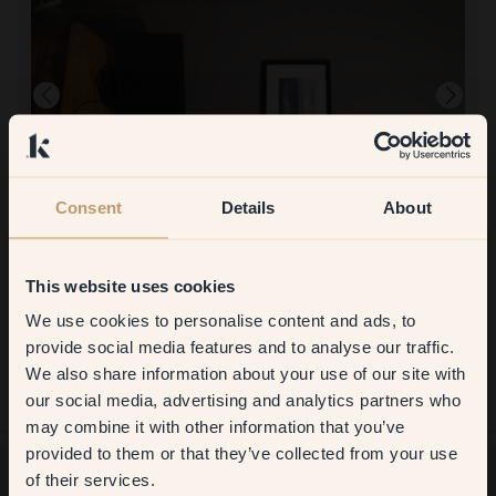
Consent
Details
About
This website uses cookies
Att måla med:
39 — Sage
Jag beställde inte den här färgen, men jag är väldigt nöjd med
We use cookies to personalise content and ads, to
Get
10%
off your
färgen som jag fick. :)
provide social media features and to analyse our traffic.
We also share information about your use of our site with
first order
our social media, advertising and analytics partners who
may combine it with other information that you’ve
​But first, which room do you
provided to them or that they’ve collected from your use
want to transform?
of their services.