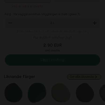
Vad är våra provark?
Färg - för väggar inomhus. Väggfärgen är matt (glans 7).
2
L
2
liter räcker till 8-12 m² målad yta med två lager färg
Hur mycket behöver jag?
2.90 EUR
inkl. moms
Lägg i varukorg
Liknande färger
Se alla liknande