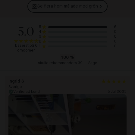
Se flera hem målade med
grön
5.0
6
5
0
4
0
3
0
2
baserat på 6
0
1
omdömen
100
%
skulle rekommendera 39 — Sage
Ingrid S
Sverige
Verifierad kund
5 Jul 2023