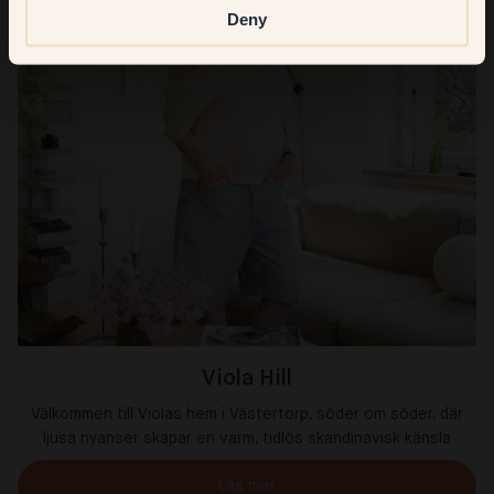
Deny
Viola Hill
Välkommen till Violas hem i Västertorp, söder om söder, där
ljusa nyanser skapar en varm, tidlös skandinavisk känsla
Läs mer