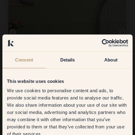
Consent
Details
About
Produktbild
This website uses cookies
Att måla med:
120 — Rosemary
We use cookies to personalise content and ads, to
Get
10%
off your
Enkelt att måla med och bra slutresultat. Färgen kom i en praktisk
provide social media features and to analyse our traffic.
förpackning.
Att handla med Klint:
We also share information about your use of our site with
first order
Enkelt att beställa och snabb leverans. Bra med stora provark att
our social media, advertising and analytics partners who
fästa på väggen. Mycket nöjd med slutresultatet.
may combine it with other information that you’ve
​But first, which room do you
provided to them or that they’ve collected from your use
want to transform?
of their services.