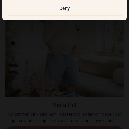
Deny
Viola Hill
Välkommen till Violas hem i Västertorp, söder om söder, där
ljusa nyanser skapar en varm, tidlös skandinavisk känsla