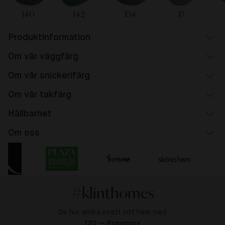
140
142
134
17
Produktinformation
Om vår väggfärg
Om vår snickerifärg
Om vår takfärg
Hållbarhet
Om oss
#klinthomes
Se hur andra inrett sitt hem med
120 — Rosemary