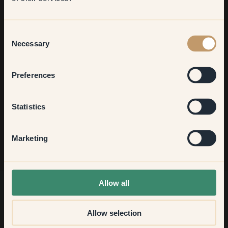
Living room
Vill du få mer inspiration?
Consent
Välkommen in i vår inredningsvärld. Få goda råd, inspiration
Necessary
Selection
och 10% rabatt på ett framtida köp.
Bedroom
Preferences
Kitchen & Dining
Statistics
Gå med
Hallway
Marketing
None of the above
Allow all
Allow selection