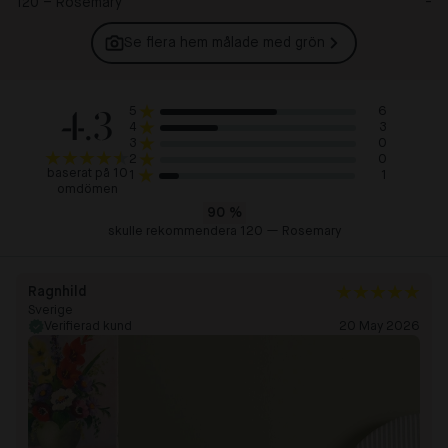
120 – Rosemary
-
Se flera hem målade med
grön
4.3
6
5
3
4
0
3
0
2
baserat på 10
1
1
omdömen
90
%
skulle rekommendera 120 — Rosemary
Ragnhild
Sverige
Verifierad kund
20 May 2026