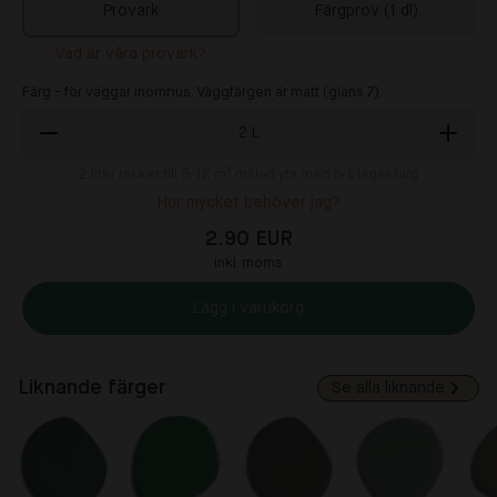
Provark
Färgprov (1 dl)
Vad är våra provark?
Färg - för väggar inomhus. Väggfärgen är matt (glans 7).
2
L
2
liter räcker till 8-12 m² målad yta med två lager färg
Hur mycket behöver jag?
2.90 EUR
inkl. moms
Lägg i varukorg
Liknande färger
Se alla liknande