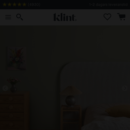
(
4930
)
1-2 dagars leveranstid