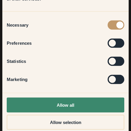
Living room
Vill du få mer inspiration?
Consent
Välkommen in i vår inredningsvärld. Få goda råd, inspiration
Necessary
Selection
och 10% rabatt på ett framtida köp.
Bedroom
Preferences
Kitchen & Dining
Statistics
Gå med
Hallway
Marketing
None of the above
Allow all
Allow selection