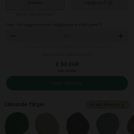
Provark
Färgprov (1 dl)
Vad är våra provark?
Färg - för väggar inomhus. Väggfärgen är matt (glans 7).
2
L
2
liter räcker till 8-12 m² målad yta med två lager färg
Hur mycket behöver jag?
2.90 EUR
inkl. moms
Lägg i varukorg
Liknande färger
Se alla liknande