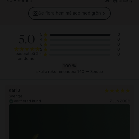
140 – Spruce
@smygehukfyr
Se flera hem målade med
grön
5.0
3
5
0
4
0
3
0
2
baserat på 3
0
1
omdömen
100
%
skulle rekommendera 140 — Spruce
Karl J
Sverige
Verifierad kund
7 Jun 2026