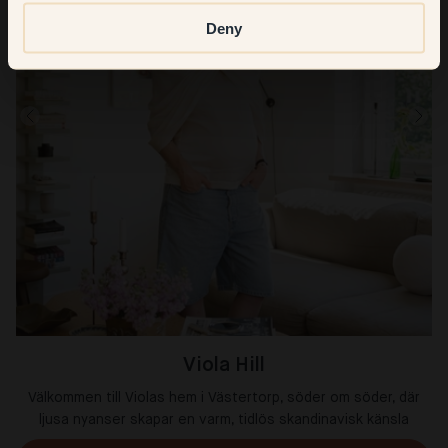
Deny
Viola Hill
Välkommen till Violas hem i Västertorp, söder om söder, där
ljusa nyanser skapar en varm, tidlös skandinavisk känsla