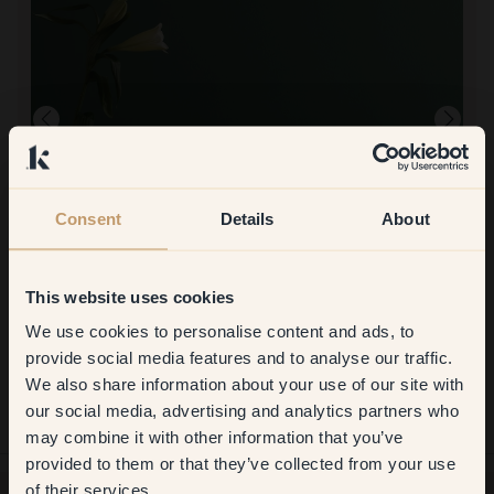
Consent
Details
About
Produktbild
This website uses cookies
Att måla med:
140 — Spruce
We use cookies to personalise content and ads, to
Get
10%
off your
Enkelt bra täckning
provide social media features and to analyse our traffic.
Att handla med Klint:
We also share information about your use of our site with
first order
Mycket bra
our social media, advertising and analytics partners who
may combine it with other information that you’ve
​But first, which room do you
provided to them or that they’ve collected from your use
want to transform?
of their services.