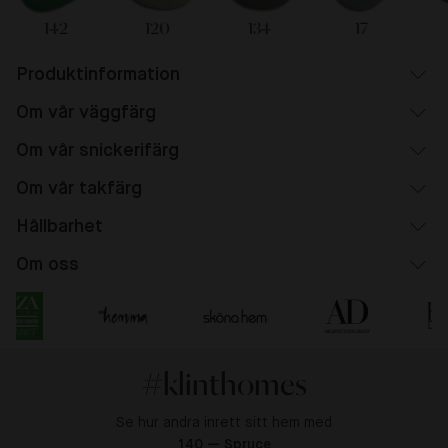
142
120
134
17
Produktinformation
Om vår väggfärg
Om vår snickerifärg
Om vår takfärg
Hållbarhet
Om oss
#klinthomes
Se hur andra inrett sitt hem med
140 — Spruce